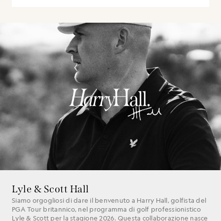
Lyle & Scott Hall
Siamo orgogliosi di dare il benvenuto a Harry Hall, golfista del
PGA Tour britannico, nel programma di golf professionistico
Lyle & Scott per la stagione 2026. Questa collaborazione nasce