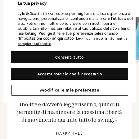
La tua privacy
Lyle & Scott utilizza i cookie per migliorare la tua esperienza di
navigazione, personalizzare i contenuti e analizzare l'utilizzo del
sito. Potremmo inoltre condividere con i nostri partner
pubblicitari informazioni relative al tuo utilizzo del sito a fini di
marketing. Puoi gestire le tue preferenze selezionando
"Impostazioni cookie" qui sotto.
Leggi qui la nostra informativa
completa sui cookie
Consenti tutto
Accetta solo ciò che è necessario
«Dal campo da golf direttamente in città: si
Modifica le mie preferenze
adatta perfettamente a ogni occasione.
Inoltre è davvero leggerissimo, quindi ti
permette di mantenere la massima libertà
di movimento durante tutto lo swing.»
HARRY HALL