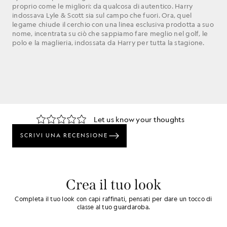
proprio come le migliori: da qualcosa di autentico. Harry
indossava Lyle & Scott sia sul campo che fuori. Ora, quel
legame chiude il cerchio con una linea esclusiva prodotta a suo
nome, incentrata su ciò che sappiamo fare meglio nel golf, le
polo e la maglieria, indossata da Harry per tutta la stagione.
Crea il tuo look
Completa il tuo look con capi raffinati, pensati per dare un tocco di
classe al tuo guardaroba.