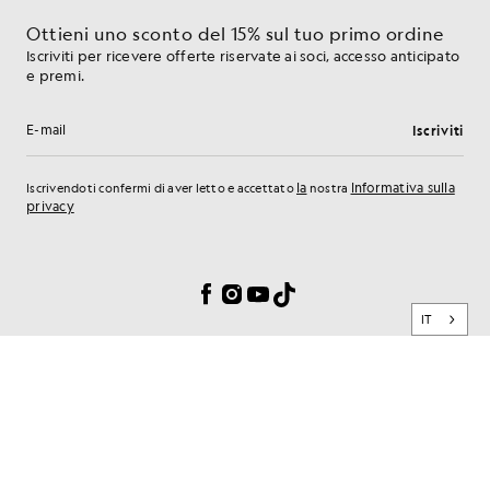
Ottieni uno sconto del 15% sul tuo primo ordine
Iscriviti per ricevere offerte riservate ai soci, accesso anticipato
e premi.
Iscriviti
Indirizzo e-mail
la
Informativa sulla
Iscrivendoti confermi di aver letto e accettato
nostra
privacy
Preferenze sui cookie
Facebook
Instagram
YouTube
TikTok
IT
MARCHIO
SERVIZI ALLA CLIENTELA
PRIVACY E SICUREZZA