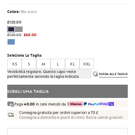
Colore:
Blu scuro
£120.00
£120.00
£60.00
Seleziona La Taglia:
XS
S
M
L
XL
XXL
Vestibilità regolare. Questo capo veste
GUIDA ALLE TAGLIE
perfettamente secondo la taglia indicata
SCEGLI UNA TAGLIA
Paga
40.00
in rate mensili da 3
Consegna gratuita per ordini superiori a 70 £
Consegna a domicilio e punti di ritiro. Resi e cambi gratuiti.