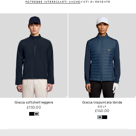
POTREBBE INTERESSARTI ANCHE
VISTI DI RECENTE
Giacca softshell leggera
Giacca trapuntata ibrida
£150.00
GOLF
£140.00