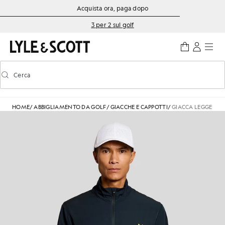
Vai al contenuto principale
Informazioni sull'accessibilità
Acquista ora, paga dopo
3 per 2 sul golf
Cerca
Cerca
Attiva/disattiva la ricerca predittiva
HOME
/
ABBIGLIAMENTO DA GOLF
/
GIACCHE E CAPPOTTI
/
GIACCA LEGGERA R