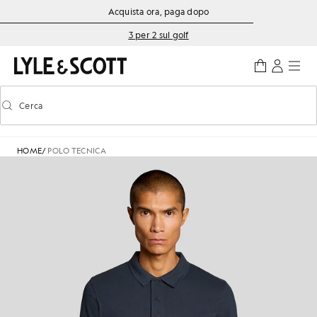
Vai al contenuto principale
Informazioni sull'accessibilità
Acquista ora, paga dopo
3 per 2 sul golf
Cerca
Cerca
Attiva/disattiva la ricerca predittiva
HOME
/
POLO TECNICA