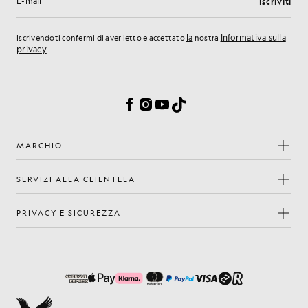
Iscriviti
Indirizzo e-mail
la
Informativa sulla
Iscrivendoti confermi di aver letto e accettato
nostra
privacy
Preferenze sui cookie
Facebook
Instagram
YouTube
TikTok
MARCHIO
SERVIZI ALLA CLIENTELA
PRIVACY E SICUREZZA