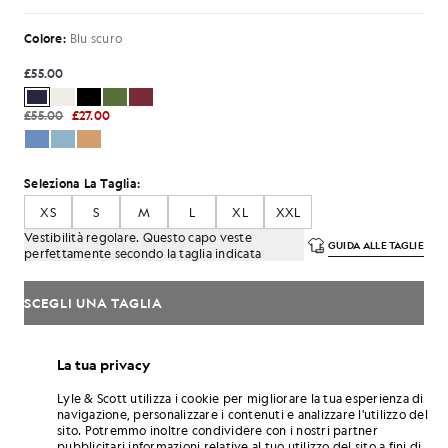
Colore:
Blu scuro
£55.00
£55.00
£27.00
Seleziona La Taglia:
XS
S
M
L
XL
XXL
Vestibilità regolare. Questo capo veste
GUIDA ALLE TAGLIE
perfettamente secondo la taglia indicata
SCEGLI UNA TAGLIA
Paga
18.33
in rate mensili da 3
La tua privacy
Consegna gratuita per ordini superiori a 70 £
Consegna a domicilio e punti di ritiro. Resi e cambi gratuiti.
Lyle & Scott utilizza i cookie per migliorare la tua esperienza di
navigazione, personalizzare i contenuti e analizzare l'utilizzo del
Guadagna il doppio! Con questo acquisto ottieni
sito. Potremmo inoltre condividere con i nostri partner
punti
330
.
ISCRIVITI
pubblicitari informazioni relative al tuo utilizzo del sito a fini di