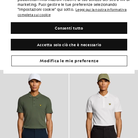
6 points = 1,00 £
marketing. Puoi gestire le tue preferenze selezionando
"Impostazioni cookie" qui sotto.
Leggi qui la nostra informativa
DETTAGLI DEL PRODOTTO
completa sui cookie
ADATTABILITÀ DEL PRODOTTO
COMPOSIZIONE E CURA
Consenti tutto
Crea il tuo look
Accetta solo ciò che è necessario
Completa il tuo look con capi raffinati, pensati per dare un tocco di
classe al tuo guardaroba.
Modifica le mie preferenze