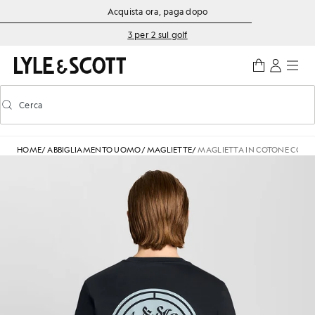
Vai al contenuto principale
Informazioni sull'accessibilità
Acquista ora, paga dopo
3 per 2 sul golf
Cerca
Cerca
Attiva/disattiva la ricerca predittiva
HOME
/
ABBIGLIAMENTO UOMO
/
MAGLIETTE
/
MAGLIETTA IN COTONE CON 