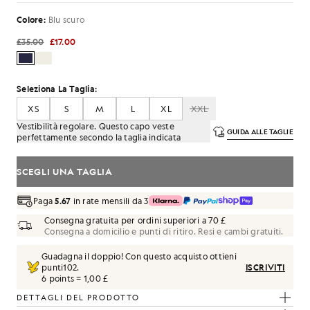
Colore:
Blu scuro
£35.00
£17.00
Seleziona La Taglia:
XS
S
M
L
XL
XXL
Vestibilità regolare. Questo capo veste
GUIDA ALLE TAGLIE
perfettamente secondo la taglia indicata
SCEGLI UNA TAGLIA
Paga
5.67
in rate mensili da 3
Consegna gratuita per ordini superiori a 70 £
Consegna a domicilio e punti di ritiro. Resi e cambi gratuiti.
Guadagna il doppio! Con questo acquisto ottieni
punti
102
.
ISCRIVITI
6 points = 1,00 £
DETTAGLI DEL PRODOTTO