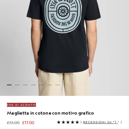
50% DI SCONTO
Maglietta in cotone con motivo grafico
£35.00
£17.00
(
RECENSIONI SU "1
" )
£17.00