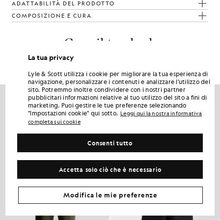
ADATTABILITÀ DEL PRODOTTO
COMPOSIZIONE E CURA
Crea il tuo look
La tua privacy
Completa il tuo look con capi raffinati, pensati per dare un tocco di
classe al tuo guardaroba.
Lyle & Scott utilizza i cookie per migliorare la tua esperienza di
navigazione, personalizzare i contenuti e analizzare l'utilizzo del
sito. Potremmo inoltre condividere con i nostri partner
NOVITÀ
pubblicitari informazioni relative al tuo utilizzo del sito a fini di
marketing. Puoi gestire le tue preferenze selezionando
"Impostazioni cookie" qui sotto.
Leggi qui la nostra informativa
completa sui cookie
Consenti tutto
Accetta solo ciò che è necessario
Modifica le mie preferenze