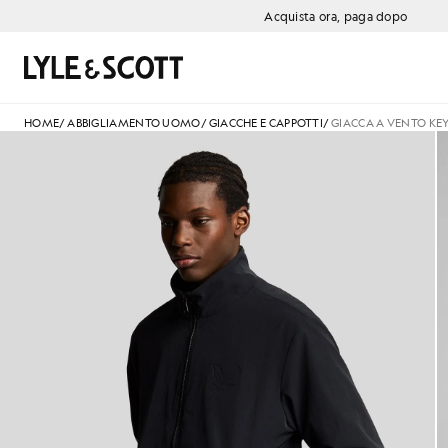
Vai al contenuto principale
Informazioni sull'accessibilità
Acquista ora, paga dopo
Cerca
HOME
/
ABBIGLIAMENTO UOMO
/
GIACCHE E CAPPOTTI
/
GIACCA A VENTO KE
Uomo con giacca a vento Keyli