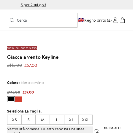
3 per 2 sul golf
Cerca
Regno Unito (£)
Attiva/disattiva la ricerca predittiva
e in nero corvino
50% DI SCONTO
Giacca a vento Keyline
£115.00
£57.00
£57.00
Colore:
Nero corvino
£115.00
£57.00
Seleziona La Taglia:
XS
S
M
L
XL
XXL
GUIDA ALLE
Vestibilità comoda. Questo capo ha una linea