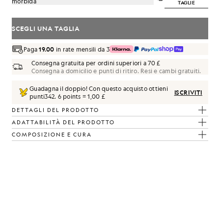
morbida
TAGLIE
SCEGLI UNA TAGLIA
Paga
19.00
in rate mensili da 3
Consegna gratuita per ordini superiori a 70 £
Consegna a domicilio e punti di ritiro. Resi e cambi gratuiti.
Guadagna il doppio! Con questo acquisto ottieni
ISCRIVITI
punti
342
.
6 points = 1,00 £
DETTAGLI DEL PRODOTTO
ADATTABILITÀ DEL PRODOTTO
COMPOSIZIONE E CURA