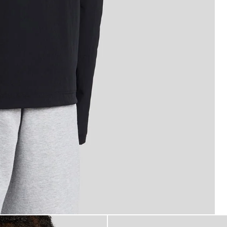
 a vento Keyline in nero corvino