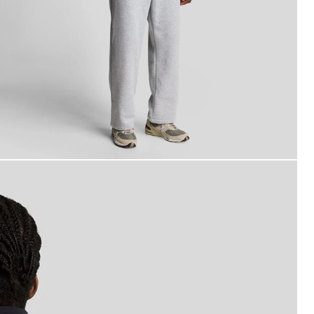
omo con giacca a vento Keyline in nero corvino