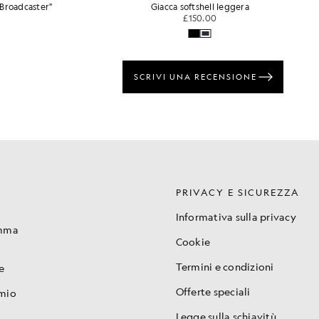
"Broadcaster"
Giacca softshell leggera
£150.00
PRIVACY E SICUREZZA
Informativa sulla privacy
amma
Cookie
Termini e condizioni
e
Offerte speciali
 mio
Legge sulla schiavitù