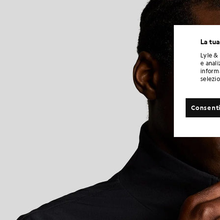
La tua
Lyle & 
e anali
informa
selezi
Consenti