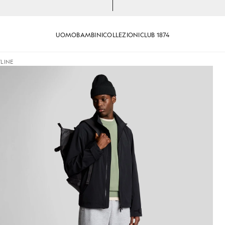
UOMO
BAMBINI
COLLEZIONI
CLUB 1874
YLINE
ne in nero corvino
Uomo con giacca a vento Keylin