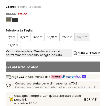
Colore:
Profondità abissali
£70.00
£28.00
Seleziona La Taglia:
7/8 Y
8/9 Y
9/10 Y
10/11 Y
12/13 Y
14/15 Y
15/16 Y
Vestibilità regolare. Questo capo veste
GUIDA ALLE TAGLIE
perfettamente secondo la taglia indicata
SCEGLI UNA TAGLIA
Paga
9.33
in rate mensili da 3
Consegna gratuita per ordini superiori a 70 £
Consegna a domicilio e punti di ritiro. Resi e cambi gratuiti.
Guadagna il doppio! Con questo acquisto ottieni
punti
168
.
ISCRIVITI
6 points = 1,00 £