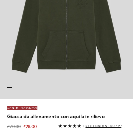
60% DI SCONTO
Giacca da allenamento con aquila in rilievo
£70.00
£28.00
(
RECENSIONI SU "2
" )
£28.00