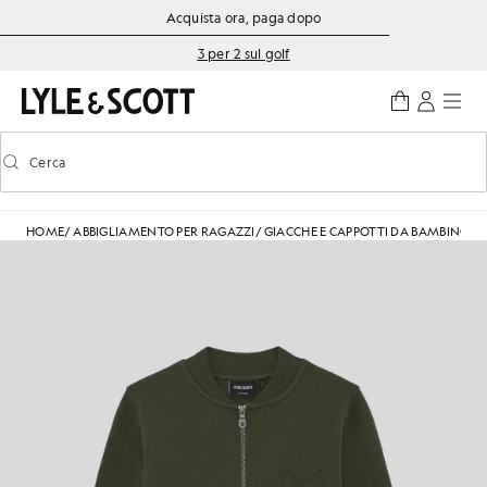
Vai al contenuto principale
Informazioni sull'accessibilità
Acquista ora, paga dopo
3 per 2 sul golf
Cerca
Cerca
Attiva/disattiva la ricerca predittiva
HOME
/
ABBIGLIAMENTO PER RAGAZZI
/
GIACCHE E CAPPOTTI DA BAMBINO
/
G