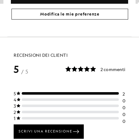
Pantaloni da jogging larghi e pesanti
Giacca Tonal Eagle
ABBIGLIAMENTO PER BAMBINI
ABBIGLIAMENTO PER BAMBINI
Modifica le mie preferenze
£60.00
£24.00
£90.00
£36.00