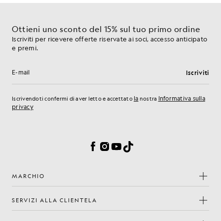
Ottieni uno sconto del 15% sul tuo primo ordine
Iscriviti per ricevere offerte riservate ai soci, accesso anticipato
e premi.
Iscriviti
Indirizzo e-mail
la
Informativa sulla
Iscrivendoti confermi di aver letto e accettato
nostra
privacy
Preferenze sui cookie
Facebook
Instagram
YouTube
TikTok
MARCHIO
SERVIZI ALLA CLIENTELA