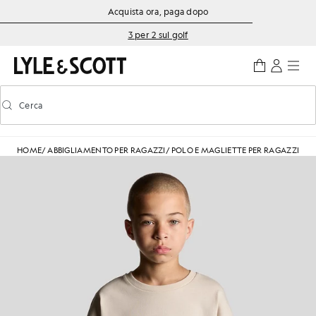
Vai al contenuto principale
Informazioni sull'accessibilità
Acquista ora, paga dopo
3 per 2 sul golf
Cerca
Cerca
Attiva/disattiva la ricerca predittiva
HOME
/
ABBIGLIAMENTO PER RAGAZZI
/
POLO E MAGLIETTE PER RAGAZZI
/
T-