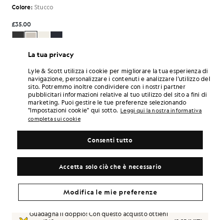
Colore:
Stucco
£35.00
£35.00
£17.00
La tua privacy
Lyle & Scott utilizza i cookie per migliorare la tua esperienza di
Seleziona La Taglia:
navigazione, personalizzare i contenuti e analizzare l'utilizzo del
sito. Potremmo inoltre condividere con i nostri partner
7/8 Y
8/9 Y
9/10 Y
10/11 Y
12/13 Y
14/15 Y
pubblicitari informazioni relative al tuo utilizzo del sito a fini di
marketing. Puoi gestire le tue preferenze selezionando
15/16 Y
"Impostazioni cookie" qui sotto.
Leggi qui la nostra informativa
completa sui cookie
Vestibilità comoda. Questo capo ha una linea
GUIDA ALLE TAGLIE
morbida
Consenti tutto
SCEGLI UNA TAGLIA
Accetta solo ciò che è necessario
Paga
11.67
in rate mensili da 3
Consegna gratuita per ordini superiori a 70 £
Modifica le mie preferenze
Consegna a domicilio e punti di ritiro. Resi e cambi gratuiti.
Guadagna il doppio! Con questo acquisto ottieni