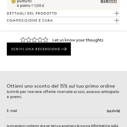
punti
210
.
ISCRIVITI
6 points = 1,00 £
DETTAGLI DEL PRODOTTO
COMPOSIZIONE E CURA
l tuo look
nsati per dare un tocco di classe al tuo guardaroba.
Ottieni uno sconto del 15% sul tuo primo ordine
Iscriviti per ricevere offerte riservate ai soci, accesso anticipato
e premi.
Iscriviti
Indirizzo e-mail
la
Informativa sulla
Iscrivendoti confermi di aver letto e accettato
nostra