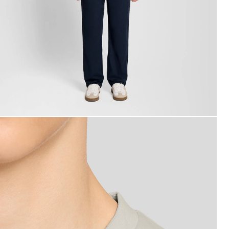
n uomo indossa una maglietta in misto lino color Cove