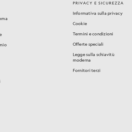
PRIVACY E SICUREZZA
Informativa sulla privacy
amma
Cookie
Termini e condizioni
e
Offerte speciali
 mio
Legge sulla schiavitù
moderna
Fornitori terzi
i
i