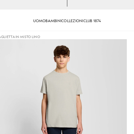
UOMO
BAMBINI
COLLEZIONI
CLUB 1874
GLIETTA IN MISTO LINO
 in misto lino color Cove
Un uomo indossa una maglietta i