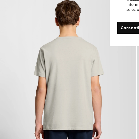
informa
selezi
Consenti