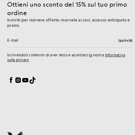
Ottieni uno sconto del 15% sul tuo primo
ordine
Iscriviti per ricevere offerte riservate ai soci, accesso anticipato e
premi.
Iscriviti
Indirizzo e-mail
Iscrivendoti confermi di aver letto e accettato
la
nostra
Informativa
sulla privacy
Preferenze sui cookie
Facebook
Instagram
YouTube
TikTok