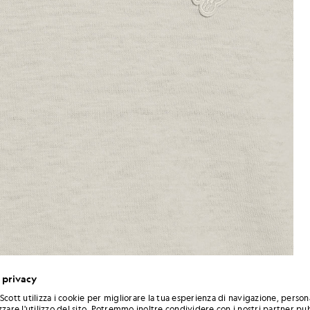
 privacy
Scott utilizza i cookie per migliorare la tua esperienza di navigazione, person
 in misto lino color Cove
Un uomo indossa una maglietta 
zzare l'utilizzo del sito. Potremmo inoltre condividere con i nostri partner pub