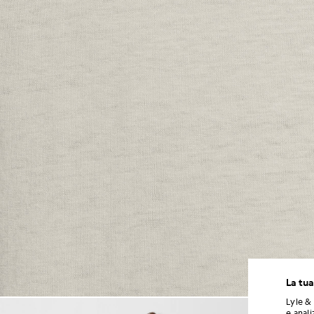
La tua
Lyle & 
Un uomo indossa una maglietta
e anali