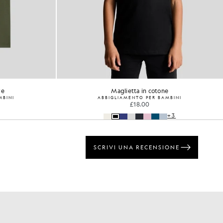
re
Maglietta in cotone
MBINI
ABBIGLIAMENTO PER BAMBINI
£18.00
+3