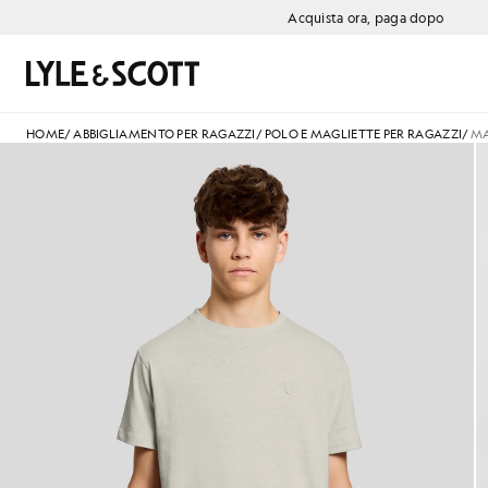
Vai al contenuto principale
Informazioni sull'accessibilità
Acquista ora, paga dopo
Cerca
HOME
/
ABBIGLIAMENTO PER RAGAZZI
/
POLO E MAGLIETTE PER RAGAZZI
/
MA
Un uomo indossa una maglietta