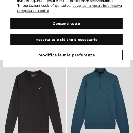
marketing. Puoi gestire le tue preferenze selezionando
DETTAGLI DEL PRODOTTO
"Impostazioni cookie" qui sotto.
Leggi qui la nostra informativa
completa sui cookie
ADATTABILITÀ DEL PRODOTTO
COMPOSIZIONE E CURA
Consenti tutto
Crea il tuo look
Accetta solo ciò che è necessario
Completa il tuo look con capi raffinati, pensati per dare un tocco di
classe al tuo guardaroba.
Modifica le mie preferenze
NOVITÀ