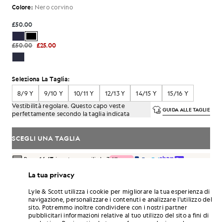
Colore:
Nero corvino
£50.00
£50.00
£25.00
Seleziona La Taglia:
8/9 Y
9/10 Y
10/11 Y
12/13 Y
14/15 Y
15/16 Y
Vestibilità regolare. Questo capo veste
GUIDA ALLE TAGLIE
perfettamente secondo la taglia indicata
SCEGLI UNA TAGLIA
Paga
16.67
in rate mensili da 3
Consegna gratuita per ordini superiori a 70 £
La tua privacy
Consegna a domicilio e punti di ritiro. Resi e cambi gratuiti.
Lyle & Scott utilizza i cookie per migliorare la tua esperienza di
Guadagna il doppio! Con questo acquisto ottieni
navigazione, personalizzare i contenuti e analizzare l'utilizzo del
punti
300
.
ISCRIVITI
sito. Potremmo inoltre condividere con i nostri partner
6 points = 1,00 £
pubblicitari informazioni relative al tuo utilizzo del sito a fini di