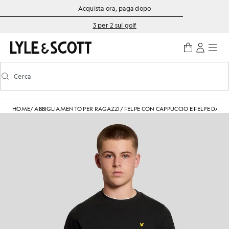
Vai al contenuto principale
Informazioni sull'accessibilità
Acquista ora, paga dopo
3 per 2 sul golf
Cerca
Cerca
Attiva/disattiva la ricerca predittiva
HOME
/
ABBIGLIAMENTO PER RAGAZZI
/
FELPE CON CAPPUCCIO E FELPE DA 