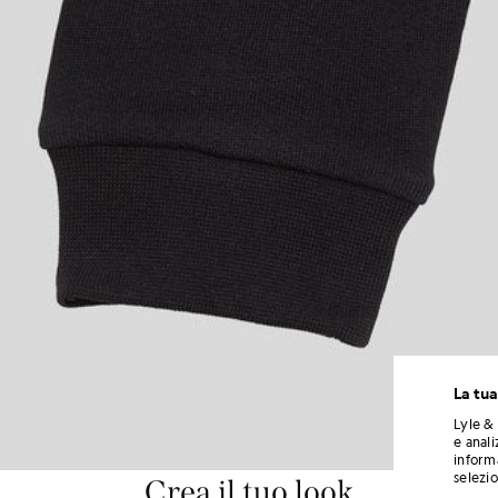
La tua
Lyle & 
e anali
informa
selezi
Crea il tuo look