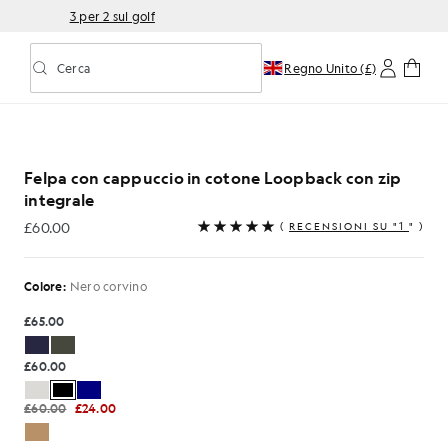
3 per 2 sul golf
Cerca
Regno Unito (£)
Attiva/disattiva la ricerca predittiva
ino
o in cotone Loopback con zip integrale, colore nero corvin
Felpa con cappuccio in cotone Loopback con zip
integrale
£60.00
(
RECENSIONI SU "1
" )
£60.00
Colore:
Nero corvino
£65.00
£60.00
£60.00
£24.00