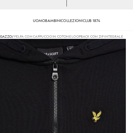
UOMO
BAMBINI
COLLEZIONI
CLUB 1874
RAGAZZO
/
FELPA CON CAPPUCCIO IN COTONE LOOPBACK CON ZIP INTEGRALE
io in cotone Loopback con zip integrale, colore nero corv
Ragazzo con felpa con cappucci