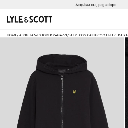
Vai al contenuto principale
Informazioni sull'accessibilità
Acquista ora, paga dopo
Cerca
HOME
/
ABBIGLIAMENTO PER RAGAZZI
/
FELPE CON CAPPUCCIO E FELPE DA 
Ragazzo con felpa con cappucc