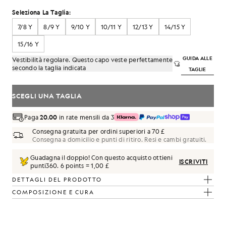
Seleziona La Taglia:
7/8 Y
8/9 Y
9/10 Y
10/11 Y
12/13 Y
14/15 Y
15/16 Y
GUIDA ALLE
Vestibilità regolare. Questo capo veste perfettamente
secondo la taglia indicata
TAGLIE
SCEGLI UNA TAGLIA
Paga
20.00
in rate mensili da 3
 integrale, colore nero corvino
Consegna gratuita per ordini superiori a 70 £
Consegna a domicilio e punti di ritiro. Resi e cambi gratuiti.
Guadagna il doppio! Con questo acquisto ottieni
ISCRIVITI
punti
360
.
6 points = 1,00 £
DETTAGLI DEL PRODOTTO
COMPOSIZIONE E CURA