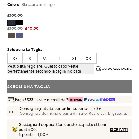
Colore:
Blu scuro melange
£100.00
£100.00
£40.00
Seleziona La Taglia:
XS
S
M
L
XL
XXL
Vestibilità regolare. Questo capo veste
GUIDA ALLE TAGLIE
perfettamente secondo la taglia indicata
SCEGLI UNA TAGLIA
Paga
33.33
in rate mensili da 3
Consegna gratuita per ordini superiori a 70 £
Consegna a domicilio e punti di ritiro. Resi e cambi gratuiti.
Guadagna il doppio! Con questo acquisto ottieni
punti
600
.
ISCRIVITI
6 points = 1,00 £