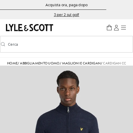
Vai al contenuto principale
Informazioni sull'accessibilità
Acquista ora, paga dopo
3 per 2 sul golf
Cerca
Cerca
Attiva/disattiva la ricerca predittiva
HOME
/
ABBIGLIAMENTO UOMO
/
MAGLIONI E CARDIGAN
/
CARDIGAN CON ZI