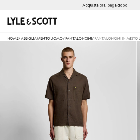
Vai al contenuto principale
Informazioni sull'accessibilità
Acquista ora, paga dopo
Cerca
HOME
/
ABBIGLIAMENTO UOMO
/
PANTALONCINI
/
PANTALONCINI IN MISTO 
Uomo con pantaloncini in misto