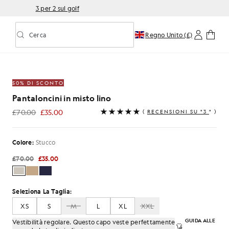
3 per 2 sul golf
Cerca
Regno Unito (£)
Attiva/disattiva la ricerca predittiva
lino color putty
50% DI SCONTO
Pantaloncini in misto lino
£70.00
£35.00
(
RECENSIONI SU "3
" )
£35.00
Colore:
Stucco
£70.00
£35.00
Seleziona La Taglia:
XS
S
M
L
XL
XXL
GUIDA ALLE
Vestibilità regolare. Questo capo veste perfettamente