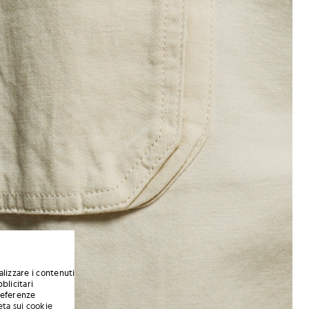
alizzare i contenuti
blicitari
preferenze
eta sui cookie