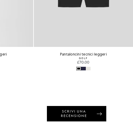
ggeri
Giacca utility con cappuccio cerata
£160.00