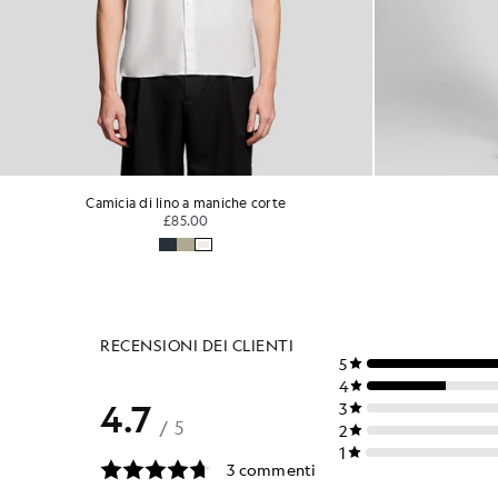
Pantaloncini cargo
Pant
£65.00