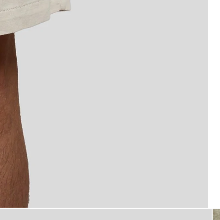
Uomo con pantaloncini in misto
o lino color putty