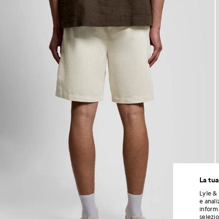
La tua
Lyle & 
e anali
informa
selezi