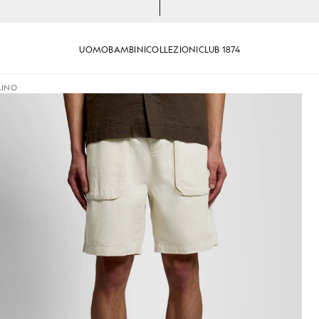
UOMO
BAMBINI
COLLEZIONI
CLUB 1874
LINO
 lino color putty
Uomo con pantaloncini in misto 