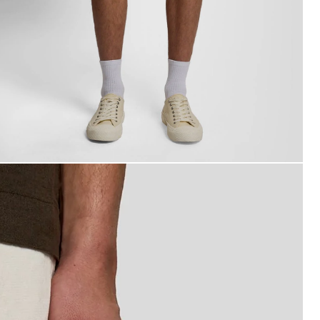
omo con pantaloncini in misto lino color putty