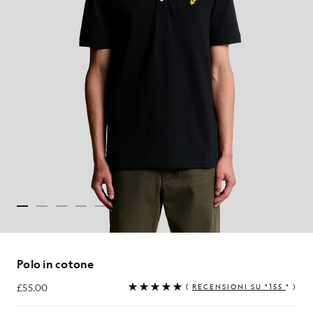
Polo in cotone
£55.00
(
RECENSIONI SU "155
" )
£55.00