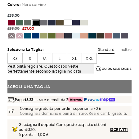
Colore:
Nero corvino
£55.00
£55.00
£27.00
Standard
Inoltre
Seleziona La Taglia:
XS
S
M
L
XL
XXL
Vestibilità regolare. Questo capo veste
GUIDA ALLE TAGLIE
perfettamente secondo la taglia indicata
SCEGLI UNA TAGLIA
Paga
18.33
in rate mensili da 3
Consegna gratuita per ordini superiori a 70 £
Consegna a domicilio e punti di ritiro. Resi e cambi gratuiti.
Guadagna il doppio! Con questo acquisto ottieni
punti
330
.
ISCRIVITI
6 points = 1,00 £