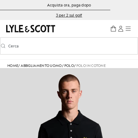
Vai al contenuto principale
Informazioni sull'accessibilità
Acquista ora, paga dopo
3 per 2 sul golf
Cerca
Cerca
Attiva/disattiva la ricerca predittiva
HOME
/
ABBIGLIAMENTO UOMO
/
POLO
/
POLO IN COTONE