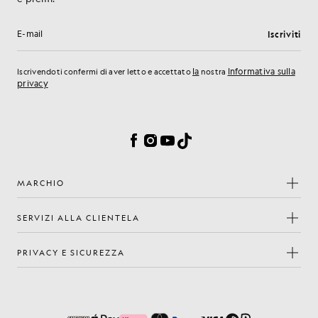
Iscriviti
Indirizzo e-mail
la
Informativa sulla
Iscrivendoti confermi di aver letto e accettato
nostra
privacy
Preferenze sui cookie
Facebook
Instagram
YouTube
TikTok
MARCHIO
SERVIZI ALLA CLIENTELA
PRIVACY E SICUREZZA