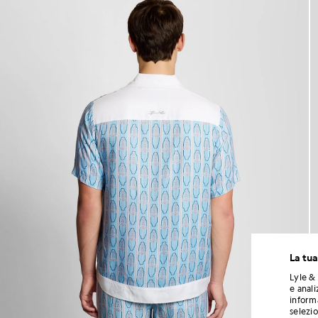
La tua
Lyle & 
e anali
informa
selezi