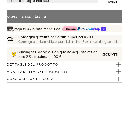
secondo la taglia indicata
TAGLIE
SCEGLI UNA TAGLIA
Paga
12.33
in rate mensili da 3
Consegna gratuita per ordini superiori a 70 £
Consegna a domicilio e punti di ritiro. Resi e cambi gratuiti.
Guadagna il doppio! Con questo acquisto ottieni
ISCRIVITI
punti
222
.
6 points = 1,00 £
DETTAGLI DEL PRODOTTO
olori crema mandorla/blu Parma
ADATTABILITÀ DEL PRODOTTO
COMPOSIZIONE E CURA