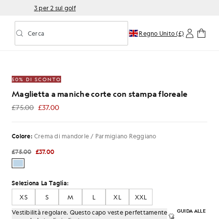
3 per 2 sul golf
Cerca
Regno Unito (£)
Attiva/disattiva la ricerca predittiva
rma
te con stampa floreale nei colori crema mandorla/blu Par
50% DI SCONTO
Maglietta a maniche corte con stampa floreale
£75.00
£37.00
£37.00
Colore:
Crema di mandorle / Parmigiano Reggiano
£75.00
£37.00
Seleziona La Taglia:
XS
S
M
L
XL
XXL
GUIDA ALLE
Vestibilità regolare. Questo capo veste perfettamente