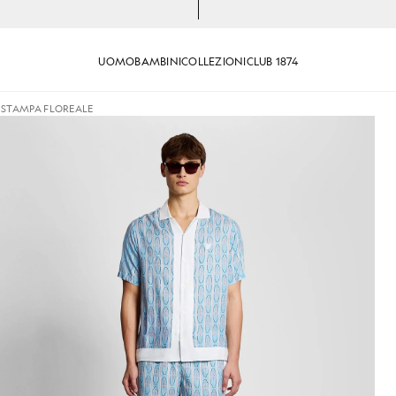
UOMO
BAMBINI
COLLEZIONI
CLUB 1874
 STAMPA FLOREALE
rte con stampa floreale nei colori crema mandorla/blu Pa
Uomo con camicia a maniche cor