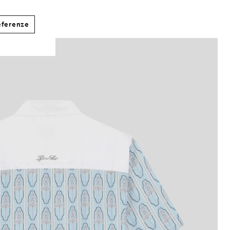
eferenze
Uomo con camicia a maniche corte con stampa 
andorla/blu Parma