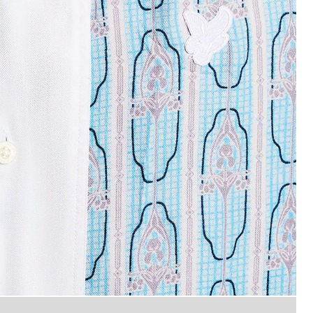
Uomo con camicia a maniche cor
rte con stampa floreale nei colori crema mandorla/blu Pa