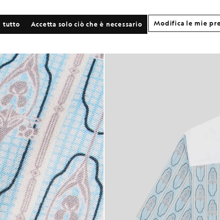
Modifica le mie pr
 tutto
Accetta solo ciò che è necessario
a a maniche corte con stampa floreale nei colori crema m