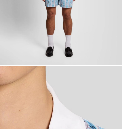
omo con camicia a maniche corte con stampa floreale nei c