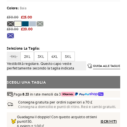
Colore:
Baia
£50.00
£25.00
£50.00
£20.00
Seleziona La Taglia:
1XL
2XL
3XL
4XL
5XL
Vestibilità regolare. Questo capo veste
GUIDA ALLE TAGLIE
perfettamente secondo la taglia indicata
SCEGLI UNA TAGLIA
Paga
8.33
in rate mensili da 3
Consegna gratuita per ordini superiori a 70 £
Consegna a domicilio e punti di ritiro. Resi e cambi gratuiti.
Guadagna il doppio! Con questo acquisto ottieni
punti
150
.
ISCRIVITI
6 points = 1,00 £