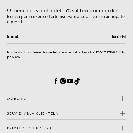
Ottieni uno sconto del 15% sul tuo primo ordine
Iscriviti per ricevere offerte riservate ai soci, accesso anticipato
e premi.
Iscriviti
Indirizzo e-mail
la
Informativa sulla
Iscrivendoti confermi di aver letto e accettato
nostra
privacy
Preferenze sui cookie
Facebook
Instagram
YouTube
TikTok
MARCHIO
SERVIZI ALLA CLIENTELA
PRIVACY E SICUREZZA