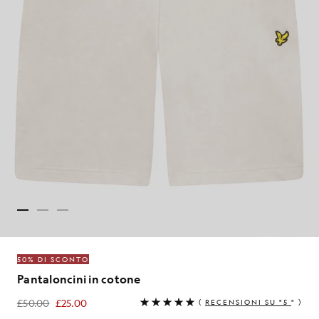
50% DI SCONTO
Pantaloncini in cotone
£50.00
£25.00
(
RECENSIONI SU "5
" )
£25.00