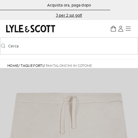
Vai al contenuto principale
Informazioni sull'accessibilità
Acquista ora, paga dopo
3 per 2 sul golf
Cerca
Cerca
Attiva/disattiva la ricerca predittiva
HOME
/
TAGLIE FORTI
/
PANTALONCINI IN COTONE