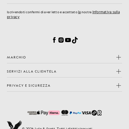
la
Informativa sulla
Iscrivendoti confermi di aver letto e accettato
nostra
privacy
Preferenze sui cookie
Facebook
Instagram
YouTube
TikTok
MARCHIO
SERVIZI ALLA CLIENTELA
PRIVACY E SICUREZZA
© 2026 Lyle & Scott. Tutti i diritti riservati.