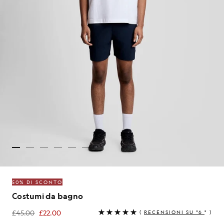
50% DI SCONTO
Costumi da bagno
£45.00
£22.00
(
RECENSIONI SU "6
" )
£22.00