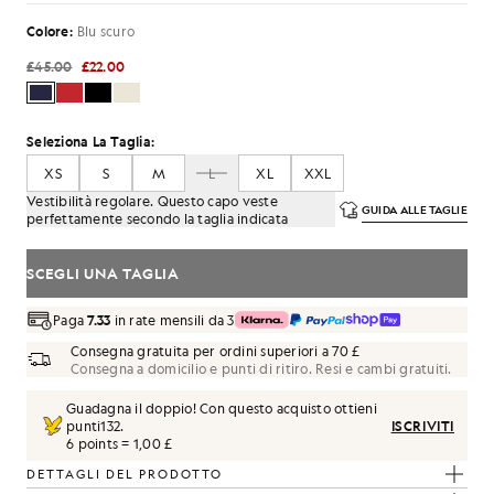
Colore:
Blu scuro
£45.00
£22.00
Seleziona La Taglia:
XS
S
M
L
XL
XXL
Vestibilità regolare. Questo capo veste
GUIDA ALLE TAGLIE
perfettamente secondo la taglia indicata
SCEGLI UNA TAGLIA
Paga
7.33
in rate mensili da 3
Consegna gratuita per ordini superiori a 70 £
Consegna a domicilio e punti di ritiro. Resi e cambi gratuiti.
Guadagna il doppio! Con questo acquisto ottieni
punti
132
.
ISCRIVITI
6 points = 1,00 £
DETTAGLI DEL PRODOTTO