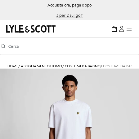
Vai al contenuto principale
Informazioni sull'accessibilità
Acquista ora, paga dopo
3 per 2 sul golf
Cerca
Cerca
Attiva/disattiva la ricerca predittiva
HOME
/
ABBIGLIAMENTO UOMO
/
COSTUMI DA BAGNO
/
COSTUMI DA BAGN