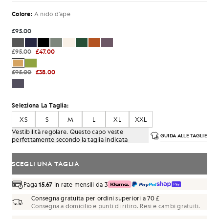
Colore:
A nido d'ape
£95.00
£95.00
£47.00
£95.00
£38.00
Seleziona La Taglia:
XS
S
M
L
XL
XXL
Vestibilità regolare. Questo capo veste
GUIDA ALLE TAGLIE
perfettamente secondo la taglia indicata
SCEGLI UNA TAGLIA
Paga
15.67
in rate mensili da 3
Consegna gratuita per ordini superiori a 70 £
Consegna a domicilio e punti di ritiro. Resi e cambi gratuiti.