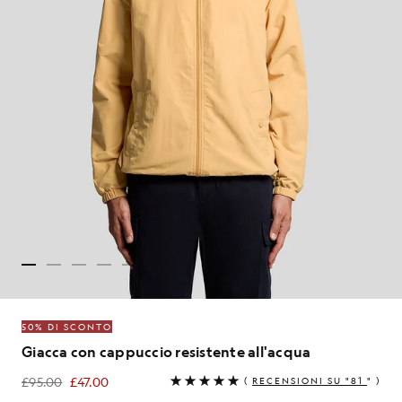
50% DI SCONTO
Giacca con cappuccio resistente all'acqua
£95.00
£47.00
(
RECENSIONI SU "81
" )
£47.00