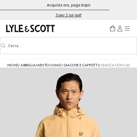
Vai al contenuto principale
Informazioni sull'accessibilità
Acquista ora, paga dopo
3 per 2 sul golf
Cerca
Cerca
Attiva/disattiva la ricerca predittiva
HOME
/
ABBIGLIAMENTO UOMO
/
GIACCHE E CAPPOTTI
/
GIACCA CON CAPPUC