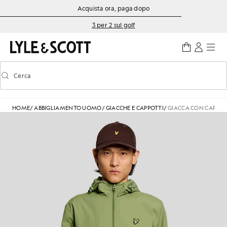
Vai al contenuto principale
Informazioni sull'accessibilità
Acquista ora, paga dopo
3 per 2 sul golf
Cerca
Cerca
Attiva/disattiva la ricerca predittiva
HOME
/
ABBIGLIAMENTO UOMO
/
GIACCHE E CAPPOTTI
/
GIACCA CON CAPPUC