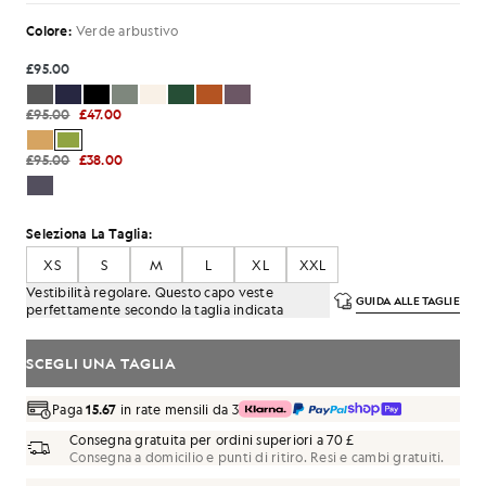
Colore:
Verde arbustivo
£95.00
£95.00
£47.00
£95.00
£38.00
Seleziona La Taglia:
XS
S
M
L
XL
XXL
Vestibilità regolare. Questo capo veste
GUIDA ALLE TAGLIE
perfettamente secondo la taglia indicata
SCEGLI UNA TAGLIA
Paga
15.67
in rate mensili da 3
Consegna gratuita per ordini superiori a 70 £
Consegna a domicilio e punti di ritiro. Resi e cambi gratuiti.