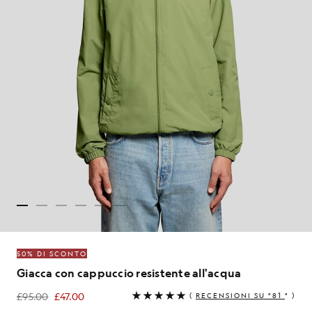
50% DI SCONTO
Giacca con cappuccio resistente all'acqua
£95.00
£47.00
(
RECENSIONI SU "81
" )
£47.00