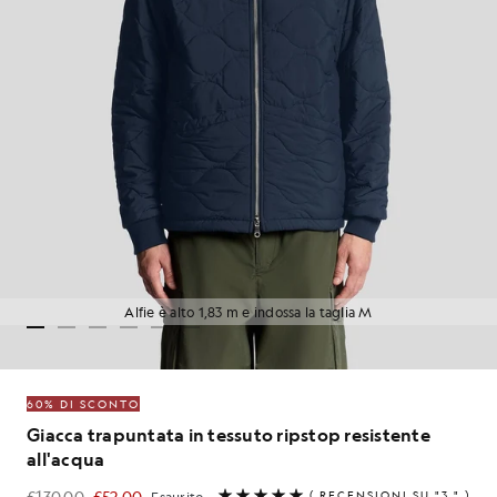
Alfie è alto 1,83 m e indossa la taglia M
60% DI SCONTO
Giacca trapuntata in tessuto ripstop resistente
all'acqua
£130.00
£52.00
(
RECENSIONI SU "3
" )