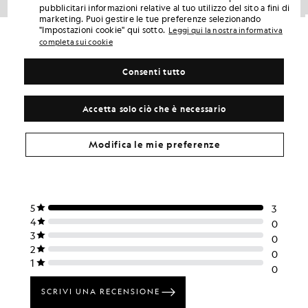
pubblicitari informazioni relative al tuo utilizzo del sito a fini di
marketing. Puoi gestire le tue preferenze selezionando
Giacca Packaway
Giacca softshell foderata in pile
"Impostazioni cookie" qui sotto.
Leggi qui la nostra informativa
£135.00
£54.00
£125.00
£50.00
completa sui cookie
Consenti tutto
Accetta solo ciò che è necessario
Modifica le mie preferenze