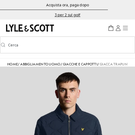
Vai al contenuto principale
Informazioni sull'accessibilità
Acquista ora, paga dopo
3 per 2 sul golf
Cerca
Cerca
Attiva/disattiva la ricerca predittiva
HOME
/
ABBIGLIAMENTO UOMO
/
GIACCHE E CAPPOTTI
/
GIACCA TRAPUNTATA