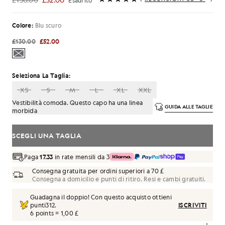
Esaurito
£52.00
Colore:
Blu scuro
£130.00
£52.00
Seleziona La Taglia:
XS
S
M
L
XL
XXL
Vestibilità comoda. Questo capo ha una linea
GUIDA ALLE TAGLIE
morbida
SCEGLI UNA TAGLIA
Paga
17.33
in rate mensili da 3
Consegna gratuita per ordini superiori a 70 £
Consegna a domicilio e punti di ritiro. Resi e cambi gratuiti.
Guadagna il doppio! Con questo acquisto ottieni
punti
312
.
ISCRIVITI
6 points = 1,00 £