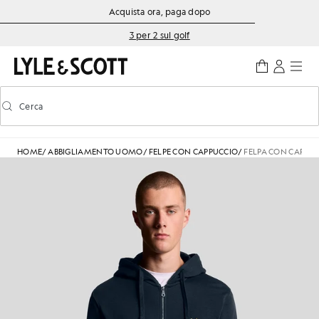
Vai al contenuto principale
Informazioni sull'accessibilità
Acquista ora, paga dopo
3 per 2 sul golf
Cerca
Cerca
Attiva/disattiva la ricerca predittiva
HOME
/
ABBIGLIAMENTO UOMO
/
FELPE CON CAPPUCCIO
/
FELPA CON CAPPUC