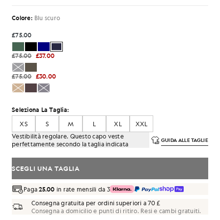
Colore:
Blu scuro
£75.00
£75.00
£37.00
£75.00
£30.00
Seleziona La Taglia:
XS
S
M
L
XL
XXL
Vestibilità regolare. Questo capo veste
GUIDA ALLE TAGLIE
perfettamente secondo la taglia indicata
SCEGLI UNA TAGLIA
Paga
25.00
in rate mensili da 3
Consegna gratuita per ordini superiori a 70 £
Consegna a domicilio e punti di ritiro. Resi e cambi gratuiti.