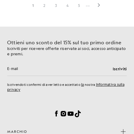
Ottieni uno sconto del 15% sul tuo primo ordine
Iscriviti per ricevere offerte riservate ai soci, accesso anticipato
e premi.
Iscriviti
Indirizzo e-mail
la
Informativa sulla
Iscrivendoti confermi di aver letto e accettato
nostra
privacy
Preferenze sui cookie
Facebook
Instagram
YouTube
TikTok
MARCHIO