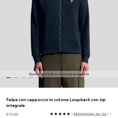
Flynn è alto 1,88 m e indossa la taglia M
Felpa con cappuccio in cotone Loopback con zip
integrale
£75.00
(
RECENSIONI SU "33
" )
£75.00