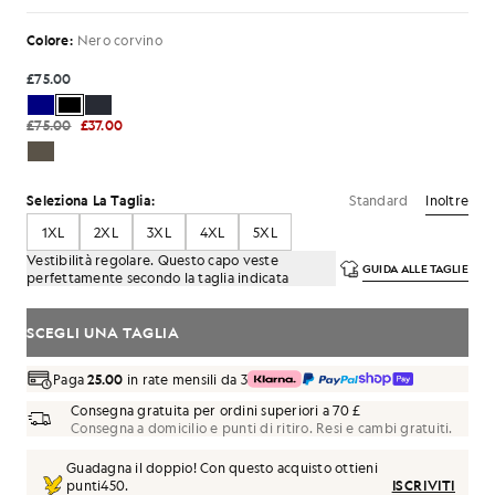
Colore:
Nero corvino
£75.00
£75.00
£37.00
Standard
Inoltre
Seleziona La Taglia:
1XL
2XL
3XL
4XL
5XL
Vestibilità regolare. Questo capo veste
GUIDA ALLE TAGLIE
perfettamente secondo la taglia indicata
SCEGLI UNA TAGLIA
Paga
25.00
in rate mensili da 3
Consegna gratuita per ordini superiori a 70 £
Consegna a domicilio e punti di ritiro. Resi e cambi gratuiti.
Guadagna il doppio! Con questo acquisto ottieni
punti
450
.
ISCRIVITI