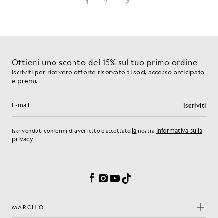
Ottieni uno sconto del 15% sul tuo primo ordine
Iscriviti per ricevere offerte riservate ai soci, accesso anticipato
e premi.
Iscriviti
Indirizzo e-mail
la
Informativa sulla
Iscrivendoti confermi di aver letto e accettato
nostra
privacy
Preferenze sui cookie
Facebook
Instagram
YouTube
TikTok
MARCHIO