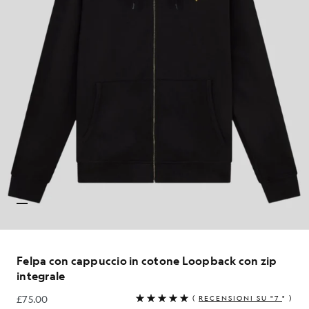
Felpa con cappuccio in cotone Loopback con zip
integrale
£75.00
(
RECENSIONI SU "7
" )
£75.00