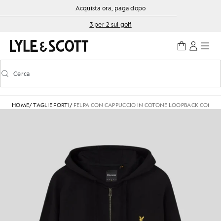
Vai al contenuto principale
Informazioni sull'accessibilità
Acquista ora, paga dopo
3 per 2 sul golf
Cerca
Cerca
Attiva/disattiva la ricerca predittiva
HOME
/
TAGLIE FORTI
/
FELPA CON CAPPUCCIO IN COTONE LOOPBACK CON ZI