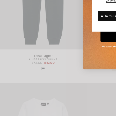
vollst
Weite
Alle zul
Gr
*Mit Ihrer Anme
Tonal Eagle “
KINDERBEKLEIDUNG
£55.00
£22.00