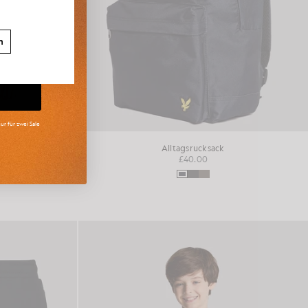
n
ur für zwei Sale
acke
Alltagsrucksack
£40.00