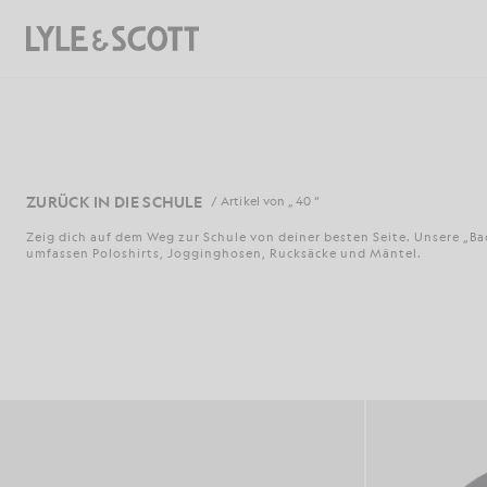
Zum Hauptinhalt springen
Informationen zur Barrierefreiheit
Suchen
ZURÜCK IN DIE SCHULE
/ Artikel von „ 40 “
Zeig dich auf dem Weg zur Schule von deiner besten Seite. Unsere „Ba
umfassen Poloshirts, Jogginghosen, Rucksäcke und Mäntel.