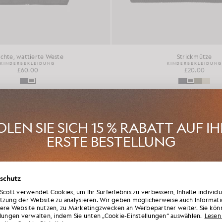
ichte, wattierte Weste
Strickmütze
KINDERBEKLEIDUNG
KINDERBEKLEIDUNG
£60.00
£20.00
LEN SIE SICH 15 % RABATT AUF I
ERSTE BESTELLUNG
en Sie Mitglied im „ Lyle & Scott “-Club und erfahren Sie als Erste vo
schutz
n der neuen Saison, Kooperationen und saisonalen Sonderverkäufen
tglieder sowie von einem einzigartigen Willkommenscode mit 15 % 
 Scott verwendet Cookies, um Ihr Surferlebnis zu verbessern, Inhalte individ
tzung der Website zu analysieren. Wir geben möglicherweise auch Informati
sere Website nutzen, zu Marketingzwecken an Werbepartner weiter. Sie kön
llungen verwalten, indem Sie unten „Cookie-Einstellungen“ auswählen.
Lesen 