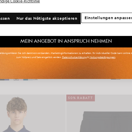
ändige Cookie-Richtlinie
re Kommunikationspräferenzen?
Einstellungen anpasse
assen
Nur das Nötigste akzeptieren
oß & Lang
Kinderbekleidung
Golf
MEIN ANGEBOT IN ANSPRUCH NEHMEN
ldung erklären Sie sich damit einverstanden, Marketinginformationen zu erhalten. Ihr individueller Code kann online n
zum Vollpreis und Sale eingelöst werden.
Datenschutzerklärung
&
Nutzungsbedingungen
.
Baumwoll-T-Shirt
Leichte, gefütterte J
KINDERBEKLEIDUNG
KINDERBEKLEIDUNG
£18.00
£80.00
+3
50% RABATT