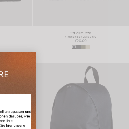
Strickmütze
KINDERBEKLEIDUNG
£20.00
HRE
n den
 exklusiv
Rabatt.
uell anzupassen und
onen darüber, wie
nen Ihre
Sie hier unsere