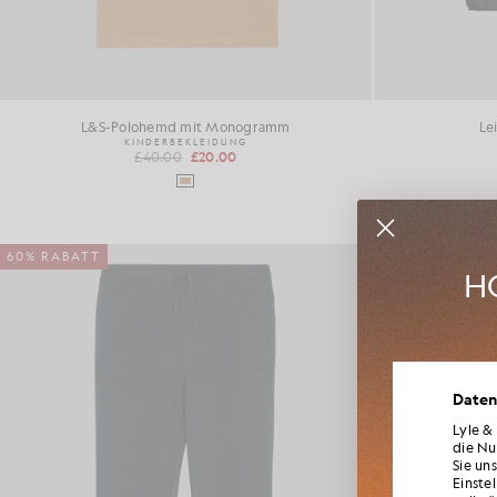
L&S-Polohemd mit Monogramm
Le
KINDERBEKLEIDUNG
£40.00
£20.00
60% RABATT
HO
Werd
Daten
Neuheite
für Mi
Lyle &
die Nu
Sie un
Einste