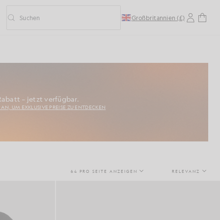
Suchen
Großbritannien (£)
Vorausschauende Suche ein-/ausschalten
abatt – jetzt verfügbar.
H AN, UM EXKLUSIVE PREISE ZU ENTDECKEN
64 PRO SEITE ANZEIGEN
RELEVANZ