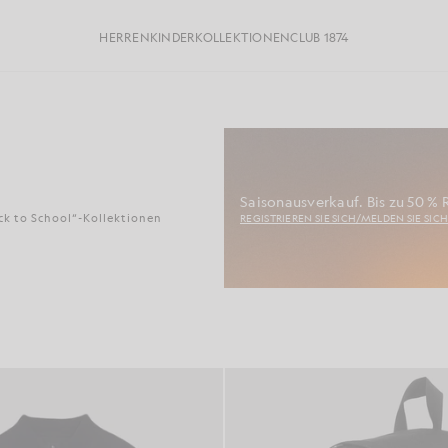
HERREN
KINDER
KOLLEKTIONEN
CLUB 1874
Saisonausverkauf. Bis zu 50 % R
ck to School“-Kollektionen
REGISTRIEREN SIE SICH/MELDEN SIE SIC