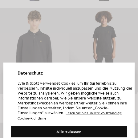
Datenschutz
Lyle & Scott verwendet Cookies, um Ihr Surferlebnis zu
HOLEN SIE SICH 15 % RABATT AUF IHRE
verbessern, Inhalte individuell anzupassen und die Nutzung der
ERSTE BESTELLUNG
Website zu analysieren. Wir geben möglicherweise auch
Informationen darüber, wie Sie unsere Website nutzen, zu
Langärmliges Polohemd aus Baumwolle
Sweatshorts
Werden Sie Mitglied im „ Lyle & Scott “-Club und erfahren Sie als Erste von den
Marketingzwecken an Werbepartner weiter. Sie können Ihre
KINDERBEKLEIDUNG
KINDERBEKLEIDUNG
Neuheiten der neuen Saison, Kooperationen und saisonalen Sonderverkäufen exklusiv
£45.00
£35.00
Einstellungen verwalten, indem Sie unten „Cookie-
für Mitglieder sowie von einem einzigartigen Willkommenscode mit 15 % Rabatt.
Einstellungen“ auswählen.
Lesen Sie hier unsere vollständige
Cookie-Richtlinie
Weitere Kommunikationspräferenzen?
Alle zulassen
Groß & Lang
Kinderbekleidung
Golf