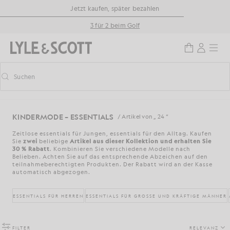
Zum Hauptinhalt springen
Informationen zur Barrierefreiheit
Jetzt kaufen, später bezahlen
3 für 2 beim Golf
Suchen
Suchen
Vorausschauende Suche ein-/ausschalten
KINDERMODE – ESSENTIALS
/ Artikel von „ 24 “
Zeitlose essentials für Jungen, essentials für den Alltag. Kaufen
Sie
zwei
beliebige
Artikel aus dieser Kollektion und erhalten Sie
30 % Rabatt
. Kombinieren Sie verschiedene Modelle nach
Belieben. Achten Sie auf das entsprechende Abzeichen auf den
teilnahmeberechtigten Produkten. Der Rabatt wird an der Kasse
automatisch abgezogen.
ESSENTIALS FÜR HERREN
ESSENTIALS FÜR GROSSE UND KRÄFTIGE MÄNNER
FILTER
RELEVANZ