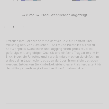
24 e von 24 -Produkten werden angezeigt
1
Erstellen
ihre
Garderobe
mit
essentials
, die
für
Komfort
und
Vielseitigkeit.
Von
klassischen
T-
Shirts
und
Poloshirts
bis hin zu
Kapuzenpullis,
Sweatshirts
und
Jogginghosen,
jedes
Stück
ist
gefertigt
mit
langlebiger
Qualität
und
einfache
Tragbarkeit
im
im
Blick.
Neutrale
Farbtöne
und
klare
Schnitte
machen
sie
einfach
im
style
egal,
in Lagen
oder
getragen
darüber
ihrem
allein getragen
werden.
Entdecken Sie
Kinderbekleidung
essentials
hergestellt
für
den Alltag
Zuverlässigkeit
und
zeitlose
Anziehungskraft.