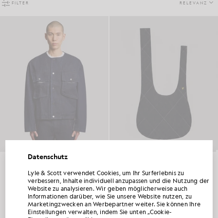
FILTER
RELEVANZ
Datenschutz
Jeansjacke mit Kontraststreifen
Jeans-Tragetasche
LYLE & SCOTT ESME MARSH
LYLE & SCOTT ESME MARSH
£165.00
£85.00
Lyle & Scott verwendet Cookies, um Ihr Surferlebnis zu
HOLEN SIE SICH 15 % RABATT AUF IHRE
verbessern, Inhalte individuell anzupassen und die Nutzung der
ERSTE BESTELLUNG
Website zu analysieren. Wir geben möglicherweise auch
Informationen darüber, wie Sie unsere Website nutzen, zu
Werden Sie Mitglied im „ Lyle & Scott “-Club und erfahren Sie als Erste von den
Marketingzwecken an Werbepartner weiter. Sie können Ihre
Neuheiten der neuen Saison, Kooperationen und saisonalen Sonderverkäufen exklusiv
Einstellungen verwalten, indem Sie unten „Cookie-
2 e von 2 -Produkten werden angezeigt
für Mitglieder sowie von einem einzigartigen Willkommenscode mit 15 % Rabatt.