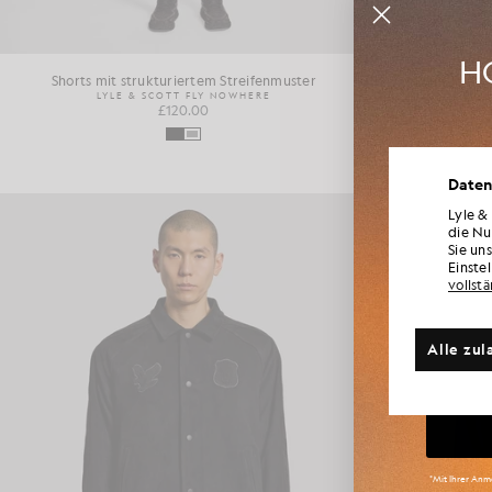
HO
Shorts mit strukturiertem Streifenmuster
Pullover mi
LYLE & SCOTT FLY NOWHERE
LYL
£120.00
Werd
Daten
Neuheite
für Mi
Lyle &
die Nu
Sie un
Einste
vollst
Weite
Alle zul
Gr
*Mit Ihrer Anme