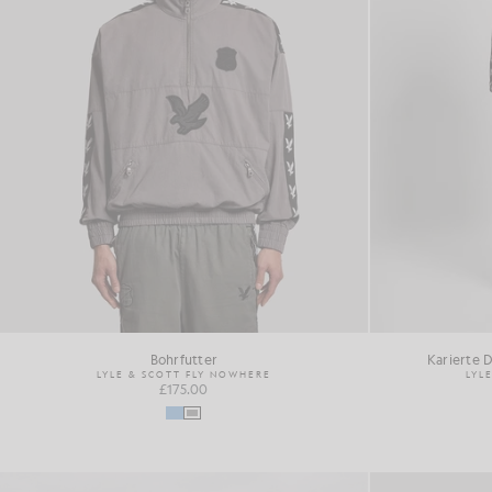
Bohrfutter
Karierte D
LYLE & SCOTT FLY NOWHERE
LYL
£175.00