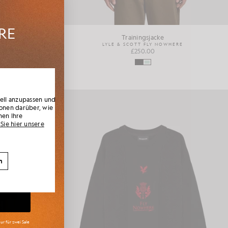
HRE
chung
Trainingsjacke
HERE
LYLE & SCOTT FLY NOWHERE
£250.00
n den
 exklusiv
Rabatt.
uell anzupassen und
onen darüber, wie
nen Ihre
Sie hier unsere
n
ur für zwei Sale