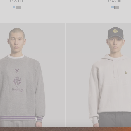
£175.00
£145.00