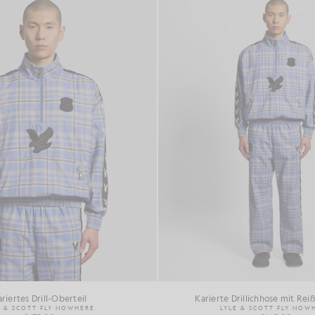
riertes Drill-Oberteil
Karierte Drillichhose mit Rei
E & SCOTT FLY NOWHERE
LYLE & SCOTT FLY NOW