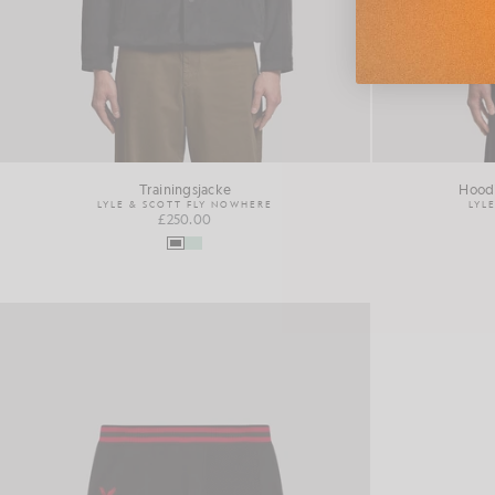
Trainingsjacke
Hood
LYLE & SCOTT FLY NOWHERE
LYL
£250.00