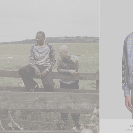
Ka
LYL