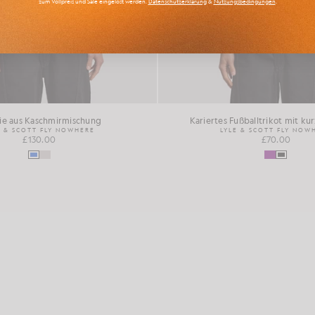
zum Vollpreis und Sale eingelöst werden.
Datenschutzerklärung
&
Nutzungsbedingungen
.
ie aus Kaschmirmischung
Kariertes Fußballtrikot mit k
E & SCOTT FLY NOWHERE
LYLE & SCOTT FLY NOW
£130.00
£70.00