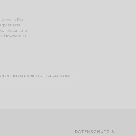
reetwear. Die
erpretierte
ollektion, die
von Nowhere FC
EN FÜR GROSSE UND KRÄFTIGE MENSCHEN
DATENSCHUTZ &