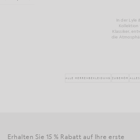
In der Lyle 
Kollektion
Klassiker, en
die Atmosphär
ALLE HERRENBEKLEIDUNG
ZUBEHÖR
ALLE
Erhalten Sie 15 % Rabatt auf Ihre erste