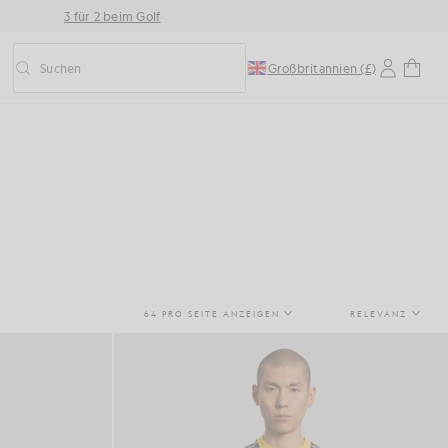
3 für 2 beim Golf
Suchen
Großbritannien (£)
Vorausschauende Suche ein-/ausschalten
64 PRO SEITE ANZEIGEN
RELEVANZ