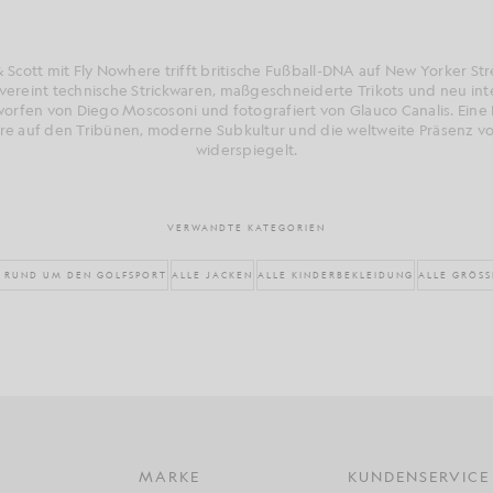
& Scott mit Fly Nowhere trifft britische Fußball-DNA auf New Yorker St
 vereint technische Strickwaren, maßgeschneiderte Trikots und neu int
tworfen von Diego Moscosoni und fotografiert von Glauco Canalis. Eine K
e auf den Tribünen, moderne Subkultur und die weltweite Präsenz 
widerspiegelt.
VERWANDTE KATEGORIEN
S RUND UM DEN GOLFSPORT
ALLE JACKEN
ALLE KINDERBEKLEIDUNG
ALLE GRÖSS
MARKE
KUNDENSERVICE