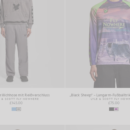
rillichhose mit Reißverschluss
„Black Sheep“ – Langarm-Fußballtri
E & SCOTT FLY NOWHERE
LYLE & SCOTT FLY NOW
£145.00
£75.00