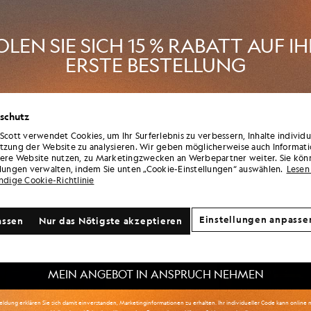
LEN SIE SICH 15 % RABATT AUF I
t strukturiertem Streifenmuster
Hoodie aus Kaschmirmis
ERSTE BESTELLUNG
E & SCOTT FLY NOWHERE
LYLE & SCOTT FLY NOW
£160.00
£130.00
en Sie Mitglied im „ Lyle & Scott “-Club und erfahren Sie als Erste vo
schutz
n der neuen Saison, Kooperationen und saisonalen Sonderverkäufen
tglieder sowie von einem einzigartigen Willkommenscode mit 15 % 
 Scott verwendet Cookies, um Ihr Surferlebnis zu verbessern, Inhalte individ
tzung der Website zu analysieren. Wir geben möglicherweise auch Informati
sere Website nutzen, zu Marketingzwecken an Werbepartner weiter. Sie kön
llungen verwalten, indem Sie unten „Cookie-Einstellungen“ auswählen.
Lesen 
ändige Cookie-Richtlinie
re Kommunikationspräferenzen?
Einstellungen anpasse
assen
Nur das Nötigste akzeptieren
oß & Lang
Kinderbekleidung
Golf
MEIN ANGEBOT IN ANSPRUCH NEHMEN
ldung erklären Sie sich damit einverstanden, Marketinginformationen zu erhalten. Ihr individueller Code kann online n