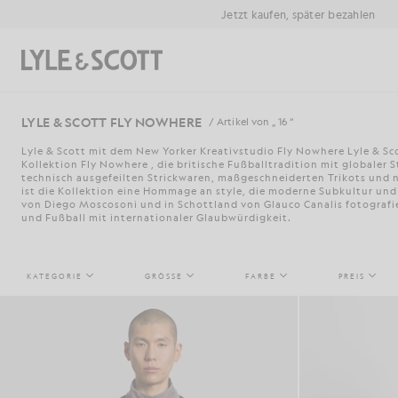
Zum Hauptinhalt springen
Informationen zur Barrierefreiheit
Jetzt kaufen, später bezahlen
Suchen
LYLE & SCOTT FLY NOWHERE
/ Artikel von „ 16 “
Lyle & Scott mit dem New Yorker Kreativstudio Fly Nowhere Lyle & Sco
Kollektion Fly Nowhere , die britische Fußballtradition mit globaler 
technisch ausgefeilten Strickwaren, maßgeschneiderten Trikots und 
ist die Kollektion eine Hommage an style, die moderne Subkultur un
von Diego Moscosoni und in Schottland von Glauco Canalis fotografie
und Fußball mit internationaler Glaubwürdigkeit.
KATEGORIE
GRÖSSE
FARBE
PREIS