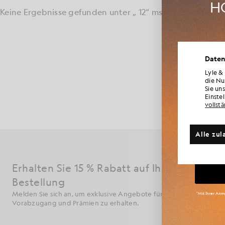
HO
Keine Ergebnisse gefunden unter „ 12“ ms
Seit 150 Jahre
Welten d
Werd
Daten
Einbindung de
Neuheite
modernen sty
für Mi
Lyle &
Auswahl an K
die Nu
durch die un
Sie un
währen
Einste
vollst
Weite
Alle zul
Gr
Erhalten Sie 15 % Rabatt auf Ihre erste
Bestellung
Melden Sie sich an, um exklusive Angebote für Mitglieder,
*Mit Ihrer Anme
Vorabzugang und Prämien zu erhalten.