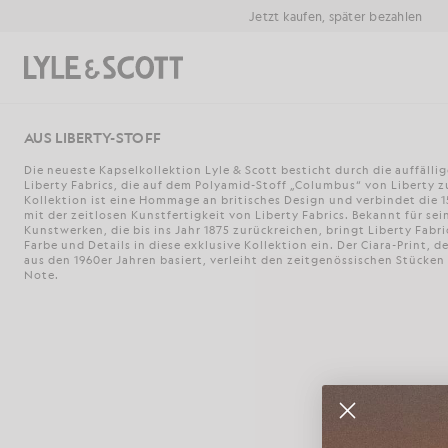
Zum Hauptinhalt springen
Informationen zur Barrierefreiheit
Jetzt kaufen, später bezahlen
Suchen
AUS LIBERTY-STOFF
Die neueste Kapselkollektion Lyle & Scott besticht durch die auffäll
Liberty Fabrics, die auf dem Polyamid-Stoff „Columbus“ von Liberty 
Kollektion ist eine Hommage an britisches Design und verbindet die 1
mit der zeitlosen Kunstfertigkeit von Liberty Fabrics. Bekannt für se
Kunstwerken, die bis ins Jahr 1875 zurückreichen, bringt Liberty Fabri
Farbe und Details in diese exklusive Kollektion ein. Der Ciara-Print, 
aus den 1960er Jahren basiert, verleiht den zeitgenössischen Stücken
Note.