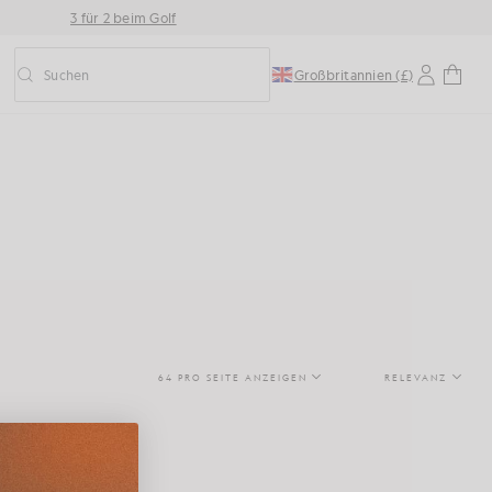
3 für 2 beim Golf
Suchen
Großbritannien (£)
Vorausschauende Suche ein-/ausschalten
64 PRO SEITE ANZEIGEN
RELEVANZ