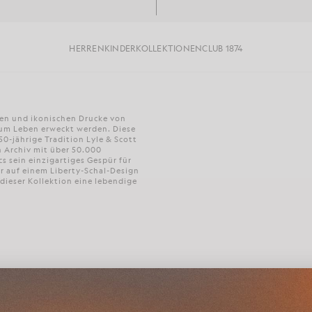
HERREN
KINDER
KOLLEKTIONEN
CLUB 1874
igen und ikonischen Drucke von
zum Leben erweckt werden. Diese
50-jährige Tradition Lyle & Scott
in Archiv mit über 50.000
cs sein einzigartiges Gespür für
der auf einem Liberty-Schal-Design
 dieser Kollektion eine lebendige
Leider wurden keine Produkte gefunden. Bitte versuche es erneut.