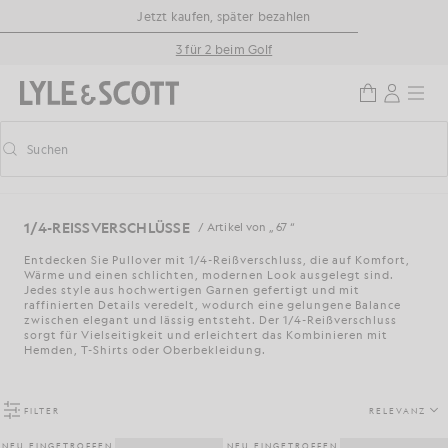
Zum Hauptinhalt springen
Informationen zur Barrierefreiheit
Jetzt kaufen, später bezahlen
3 für 2 beim Golf
Suchen
Suchen
Vorausschauende Suche ein-/ausschalten
1/4-REISSVERSCHLÜSSE
/ Artikel von „ 67 “
Entdecken Sie Pullover mit 1/4-Reißverschluss, die auf Komfort,
Wärme und einen schlichten, modernen Look ausgelegt sind.
Jedes style aus hochwertigen Garnen gefertigt und mit
raffinierten Details veredelt, wodurch eine gelungene Balance
zwischen elegant und lässig entsteht. Der 1/4-Reißverschluss
sorgt für Vielseitigkeit und erleichtert das Kombinieren mit
Hemden, T-Shirts oder Oberbekleidung.
FILTER
RELEVANZ
NEU EINGETROFFEN
NEU EINGETROFFEN