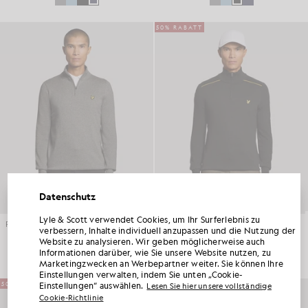
50% RABATT
Datenschutz
Lyle & Scott verwendet Cookies, um Ihr Surferlebnis zu
HOLEN SIE SICH 15 % RABATT AUF IHRE
Funktionspullover mit 1/4-Reißverschluss
Pullover mit 1/4-Reißverschluss und Baumwollbündchen
verbessern, Inhalte individuell anzupassen und die Nutzung der
ERSTE BESTELLUNG
GOLF
HARRY HALL KOLLEKTION
Website zu analysieren. Wir geben möglicherweise auch
£90.00
£95.00
£47.00
Informationen darüber, wie Sie unsere Website nutzen, zu
Werden Sie Mitglied im „ Lyle & Scott “-Club und erfahren Sie als Erste von den
Marketingzwecken an Werbepartner weiter. Sie können Ihre
Neuheiten der neuen Saison, Kooperationen und saisonalen Sonderverkäufen exklusiv
Einstellungen verwalten, indem Sie unten „Cookie-
für Mitglieder sowie von einem einzigartigen Willkommenscode mit 15 % Rabatt.
50% RABATT
50% RABATT
Einstellungen“ auswählen.
Lesen Sie hier unsere vollständige
Cookie-Richtlinie