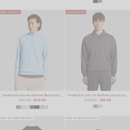
50% RABATT
50% RABATT
Sweatshirt aus extrafeiner Baumwolle mit 1/4-Reißverschluss
Sweatshirt mit 1/4-Reißverschluss und Kragen
£80.00
£40.00
£110.00
£55.00
+5
NEU EINGETROFFEN
NEU EINGETROFFEN