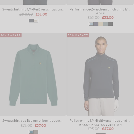
Sweatshirt mit 1/4-Reißverschluss und Kragen
Performance-Zwischenschicht mit 1/4-Reißverschluss
£110.00
£55.00
GOLF
£65.00
£32.00
50% RABATT
50% RABATT
Sweatshirt aus Baumwolle mit Loopback-Struktur und 1/4-Reißverschluss
Pullover mit 1/4-Reißverschluss und Baumwollbündchen
£75.00
£37.00
HARRY HALL KOLLEKTION
£95.00
£47.00