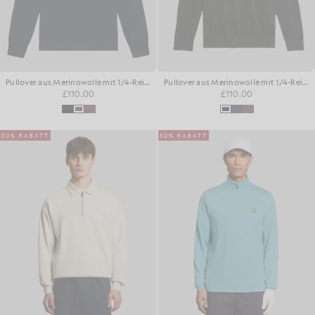
Pullover aus Merinowolle mit 1/4-Reißverschluss
Pullover aus Merinowolle mit 1/4-Reißverschluss
£110.00
£110.00
50% RABATT
50% RABATT