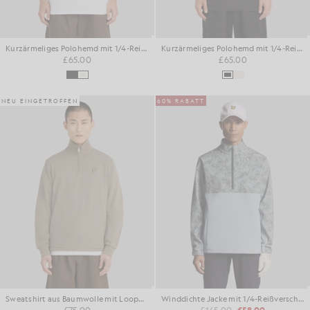
Kurzärmeliges Polohemd mit 1/4-Reißverschluss
Kurzärmeliges Polohemd mit 1/4-Reißverschluss
£65.00
£65.00
NEU EINGETROFFEN
60% RABATT
Sweatshirt aus Baumwolle mit Loopback-Struktur und 1/4-Reißverschluss
Winddichte Jacke mit 1/4-Reißverschluss
£75.00
£145.00
£58.00