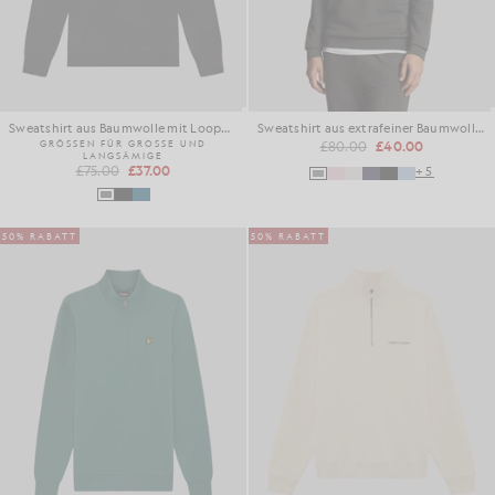
Sweatshirt aus Baumwolle mit Loopback-Struktur und 1/4-Reißverschluss
Sweatshirt aus extrafeiner Baumwolle mit 1/4-Reißverschluss
GRÖSSEN FÜR GROSSE UND
£80.00
£40.00
LANGSÄMIGE
£75.00
£37.00
+5
50% RABATT
50% RABATT