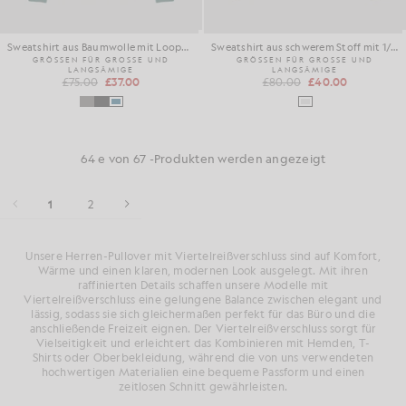
Sweatshirt aus Baumwolle mit Loopback-Struktur und 1/4-Reißverschluss
Sweatshirt aus schwerem Stoff mit 1/4-Reißverschluss
GRÖSSEN FÜR GROSSE UND
GRÖSSEN FÜR GROSSE UND
LANGSÄMIGE
LANGSÄMIGE
£75.00
£37.00
£80.00
£40.00
64 e von 67 -Produkten werden angezeigt
1
2
Unsere Herren-Pullover mit Viertelreißverschluss sind auf Komfort,
Wärme und einen klaren, modernen Look ausgelegt. Mit ihren
raffinierten Details schaffen unsere Modelle mit
Viertelreißverschluss eine gelungene Balance zwischen elegant und
lässig, sodass sie sich gleichermaßen perfekt für das Büro und die
anschließende Freizeit eignen. Der Viertelreißverschluss sorgt für
Vielseitigkeit und erleichtert das Kombinieren mit Hemden, T-
Shirts oder Oberbekleidung, während die von uns verwendeten
hochwertigen Materialien eine bequeme Passform und einen
zeitlosen Schnitt gewährleisten.