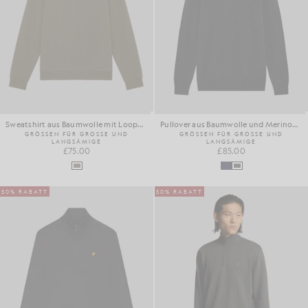
Sweatshirt aus Baumwolle mit Loopback-Struktur und 1/4-Reißverschluss
Pullover aus Baumwolle und Merinowolle mit 1/4-Reißverschluss
GRÖSSEN FÜR GROSSE UND
GRÖSSEN FÜR GROSSE UND
LANGSÄMIGE
LANGSÄMIGE
£75.00
£85.00
50% RABATT
50% RABATT