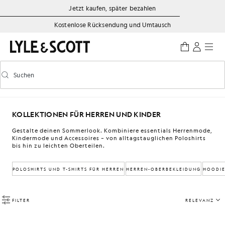
Zum Hauptinhalt springen
Informationen zur Barrierefreiheit
Jetzt kaufen, später bezahlen
Kostenlose Rücksendung und Umtausch
Suchen
Suchen
Vorausschauende Suche ein-/ausschalten
KOLLEKTIONEN FÜR HERREN UND KINDER
Gestalte deinen Sommerlook. Kombiniere essentials Herrenmode,
Kindermode und Accessoires – von alltagstauglichen Poloshirts
bis hin zu leichten Oberteilen.
POLOSHIRTS UND T-SHIRTS FÜR HERREN
HERREN-OBERBEKLEIDUNG
HOODIE
FILTER
RELEVANZ