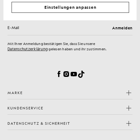
Erhalten Sie 15 % Rabatt auf Ihre erste Bestellung
Melden Sie sich an, um exklusive Angebote für Mitglieder,
Einstellungen anpassen
Vorabzugang und Prämien zu erhalten.
Anmelden
E-Mail-Adresse
Mit Ihrer Anmeldung bestätigen Sie, dass Sie unsere
Datenschutzerklärung
gelesen haben und ihr zustimmen.
Cookie-Einstellungen
Facebook
Instagram
YouTube
TikTok
MARKE
KUNDENSERVICE
DATENSCHUTZ & SICHERHEIT