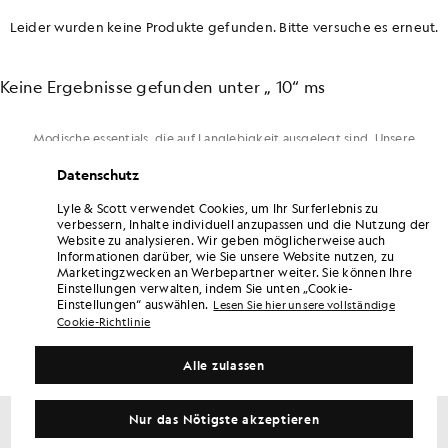
Leider wurden keine Produkte gefunden. Bitte versuche es erneut.
Keine Ergebnisse gefunden unter „ 10“ ms
Modische essentials, die auf Langlebigkeit ausgelegt sind. Unsere
Kollektion umfasst nicht nur die Grundlagen, sondern geht noch
einen Schritt weiter – denken Sie an elegante Pullover, vielseitige
Datenschutz
Hosen, die sich sowohl im Büro als auch für einen kurzen Abstecher
eignen, und Oberbekleidung für jede Jahreszeit.
Lyle & Scott verwendet Cookies, um Ihr Surferlebnis zu
Mit der HerrenmodeLyle & Scott kreierst du einen Look mit klaren
verbessern, Inhalte individuell anzupassen und die Nutzung der
Linien und bequemen Passformen, sodass du nahtlos vom
Website zu analysieren. Wir geben möglicherweise auch
morgendlichen Kaffee zum Treffen mit deinen Freunden übergehen
Informationen darüber, wie Sie unsere Website nutzen, zu
kannst. Mit Lyle & Scott kannst du deine Herrengarderobe
Marketingzwecken an Werbepartner weiter. Sie können Ihre
außerdem mit einer umfassenden Auswahl an
Mützen
,
Taschen
und
Einstellungen verwalten, indem Sie unten „Cookie-
Accessoires
.
Einstellungen“ auswählen.
Lesen Sie hier unsere vollständige
Cookie-Richtlinie
Alle zulassen
Nur das Nötigste akzeptieren