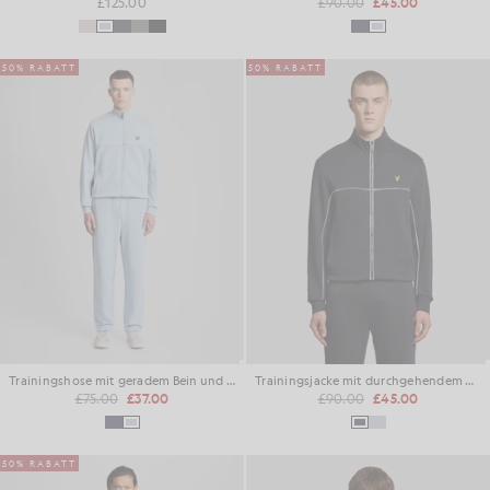
£125.00
£90.00
£45.00
50% RABATT
50% RABATT
Trainingshose mit geradem Bein und Paspelierung
Trainingsjacke mit durchgehendem Reißverschluss und Paspelierung
£75.00
£37.00
£90.00
£45.00
50% RABATT