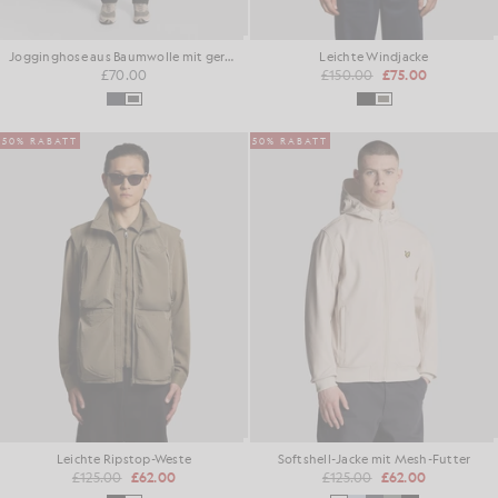
Jogginghose aus Baumwolle mit geradem Bein
Leichte Windjacke
£70.00
£150.00
£75.00
50% RABATT
50% RABATT
Leichte Ripstop-Weste
Softshell-Jacke mit Mesh-Futter
£125.00
£62.00
£125.00
£62.00