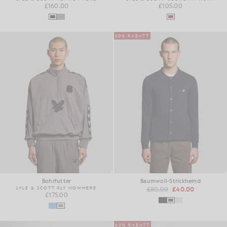
£160.00
£105.00
50% RABATT
Bohrfutter
Baumwoll-Strickhemd
LYLE & SCOTT FLY NOWHERE
£80.00
£40.00
£175.00
60% RABATT