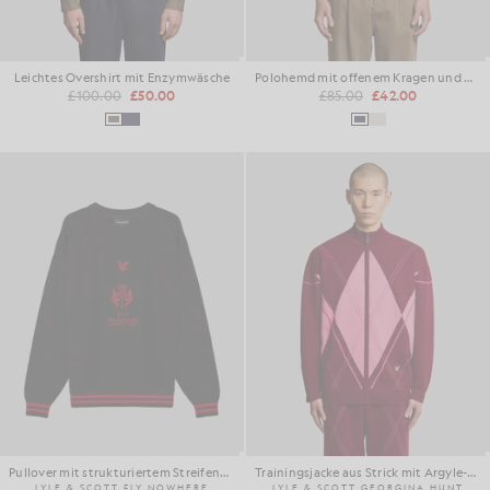
Leichtes Overshirt mit Enzymwäsche
Polohemd mit offenem Kragen und Argyle-Muster
£100.00
£50.00
£85.00
£42.00
Pullover mit strukturiertem Streifenmuster
Trainingsjacke aus Strick mit Argyle-Muster
LYLE & SCOTT FLY NOWHERE
LYLE & SCOTT GEORGINA HUNT