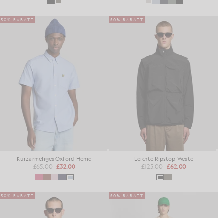
50% RABATT
50% RABATT
Kurzärmeliges Oxford-Hemd
Leichte Ripstop-Weste
£65.00
£32.00
£125.00
£62.00
50% RABATT
50% RABATT