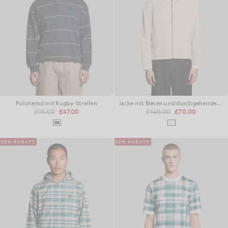
Polohemd mit Rugby-Streifen
Jacke mit Biesen und durchgehendem Reißverschluss
£95.00
£47.00
£140.00
£70.00
50% RABATT
50% RABATT