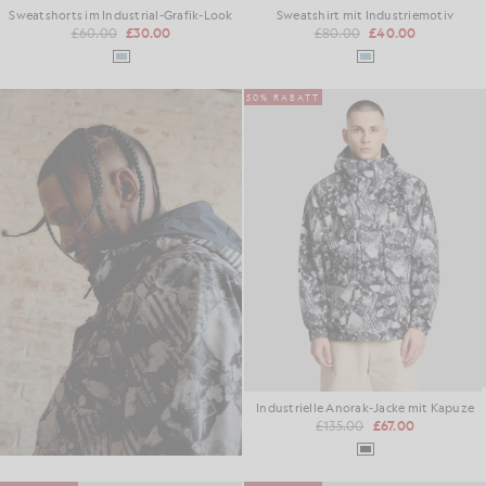
Sweatshorts im Industrial-Grafik-Look
Sweatshirt mit Industriemotiv
£60.00
£30.00
£80.00
£40.00
50% RABATT
Industrielle Anorak-Jacke mit Kapuze
£135.00
£67.00