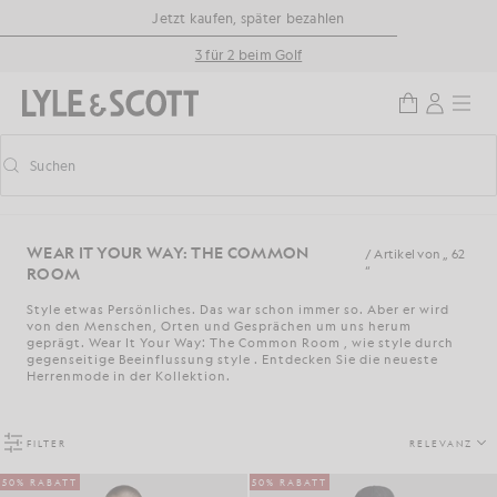
Zum Hauptinhalt springen
Informationen zur Barrierefreiheit
Jetzt kaufen, später bezahlen
3 für 2 beim Golf
Suchen
Suchen
Vorausschauende Suche ein-/ausschalten
WEAR IT YOUR WAY: THE COMMON
/ Artikel von „ 62
ROOM
“
Style etwas Persönliches. Das war schon immer so. Aber er wird
von den Menschen, Orten und Gesprächen um uns herum
geprägt.
Wear It Your Way: The Common Room
, wie style durch
gegenseitige Beeinflussung style . Entdecken Sie die neueste
Herrenmode in der Kollektion.
FILTER
RELEVANZ
50% RABATT
50% RABATT