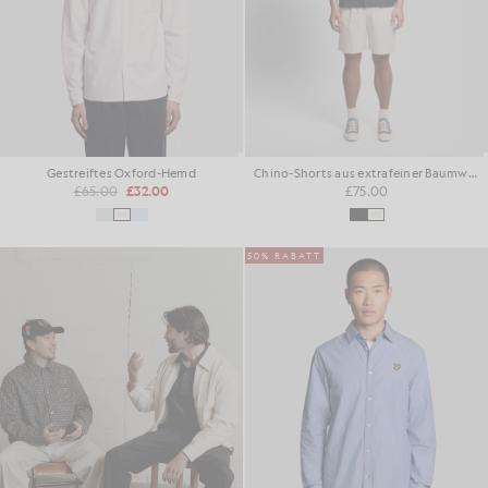
Gestreiftes Oxford-Hemd
Chino-Shorts aus extrafeiner Baumwolle
£65.00
£32.00
£75.00
50% RABATT