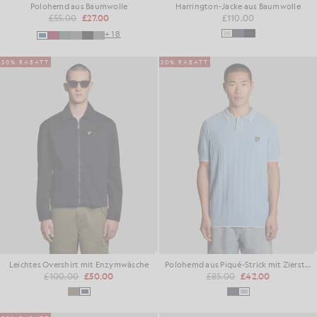
Polohemd aus Baumwolle
Harrington-Jacke aus Baumwolle
£55.00
£27.00
£110.00
+18
50% RABATT
50% RABATT
Leichtes Overshirt mit Enzymwäsche
Polohemd aus Piqué-Strick mit Zierstreifen
£100.00
£50.00
£85.00
£42.00