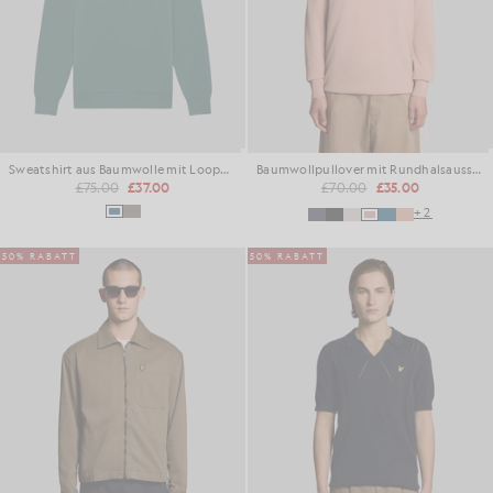
Sweatshirt aus Baumwolle mit Loopback-Struktur und 1/4-Reißverschluss
Baumwollpullover mit Rundhalsausschnitt
£75.00
£37.00
£70.00
£35.00
+2
50% RABATT
50% RABATT