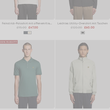
Feinstrick-Poloshirt mit offenem Kragen
Leichtes Utility-Overshirt mit Taschen
£95.00
£47.00
£120.00
£60.00
50% RABATT