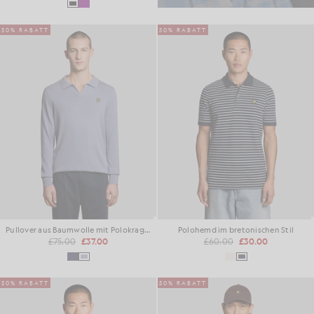
50% RABATT
50% RABATT
Pullover aus Baumwolle mit Polokragen
Polohemd im bretonischen Stil
£75.00
£37.00
£60.00
£30.00
50% RABATT
50% RABATT