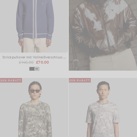
Strickpullover mit Vollreißverschluss und Zierstreifen
£140.00
£70.00
50% RABATT
50% RABATT