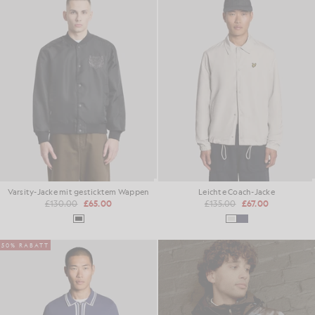
Varsity-Jacke mit gesticktem Wappen
Leichte Coach-Jacke
£130.00
£65.00
£135.00
£67.00
50% RABATT