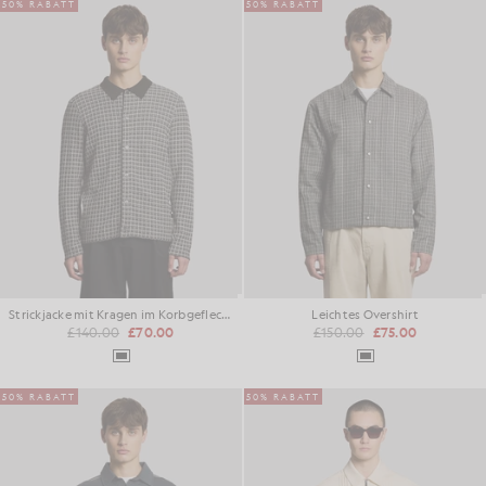
50% RABATT
50% RABATT
Strickjacke mit Kragen im Korbgeflecht-Muster
Leichtes Overshirt
£140.00
£70.00
£150.00
£75.00
50% RABATT
50% RABATT