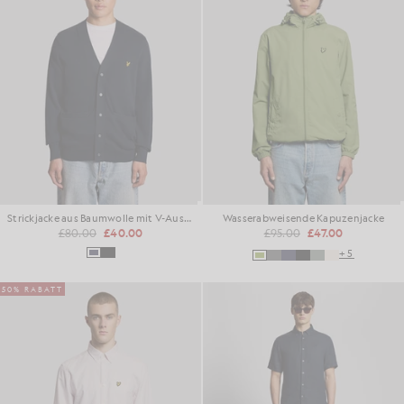
Strickjacke aus Baumwolle mit V-Ausschnitt
Wasserabweisende Kapuzenjacke
£80.00
£40.00
£95.00
£47.00
+5
50% RABATT