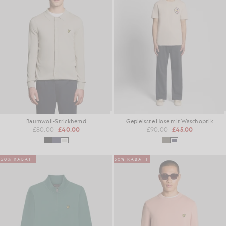
Baumwoll-Strickhemd
Gepleisste Hose mit Waschoptik
£80.00
£40.00
£90.00
£45.00
50% RABATT
50% RABATT