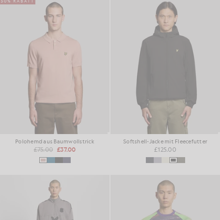
50% RABATT
Polohemd aus Baumwollstrick
Softshell-Jacke mit Fleecefutter
£75.00
£37.00
£125.00