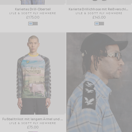
Kariertes Drill-Oberteil
Karierte Drillichhose mit Reißverschluss
LYLE & SCOTT FLY NOWHERE
LYLE & SCOTT FLY NOWHERE
£175.00
£145.00
Fußballtrikot mit langem Ärmel und Schaf-Motiv
LYLE & SCOTT FLY NOWHERE
£75.00