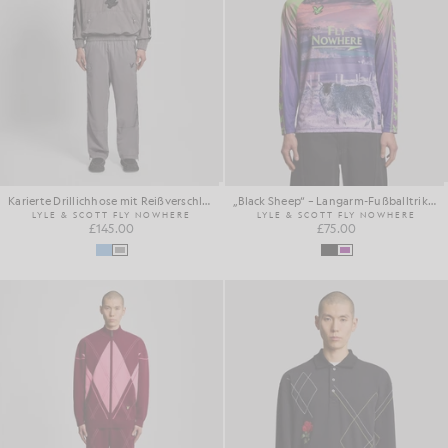
Karierte Drillichhose mit Reißverschluss
„Black Sheep“ – Langarm-Fußballtrikot mit Aufdruck
LYLE & SCOTT FLY NOWHERE
LYLE & SCOTT FLY NOWHERE
£145.00
£75.00