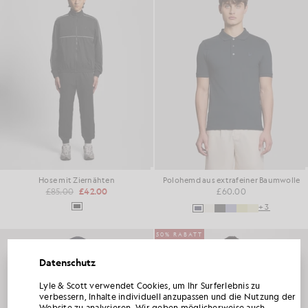
Hose mit Ziernähten
Polohemd aus extrafeiner Baumwolle
£85.00
£42.00
£60.00
+3
50% RABATT
Datenschutz
Lyle & Scott verwendet Cookies, um Ihr Surferlebnis zu
HOLEN SIE SICH 15 % RABATT AUF IHRE
verbessern, Inhalte individuell anzupassen und die Nutzung der
ERSTE BESTELLUNG
Website zu analysieren. Wir geben möglicherweise auch