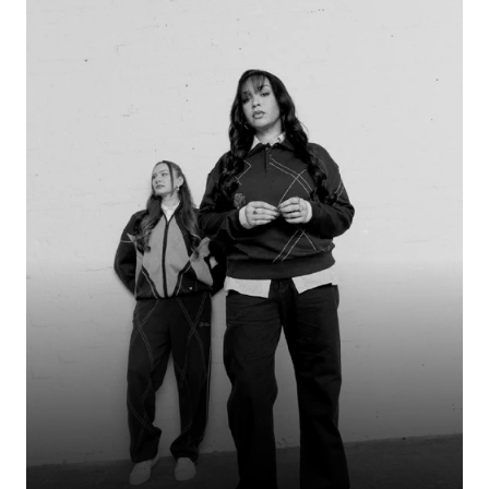
Zunächst durch ihre Familie und später durch den Sport verbunden, haben
diese Brüder die Welt der Fußballinhalte im Sturm erobert. Obwohl sie
unterschiedliche Mannschaften unterstützen, geht ihre Verbundenheit
weit über jede Rivalität hinaus. Der Fußball hat diese Verbindung nur noch
verstärkt und eine Bindung gefestigt, die auf gemeinsamer Geschichte,
unterschiedlicher Loyalität und einem unerschütterlichen Zusammenhalt
beruht.