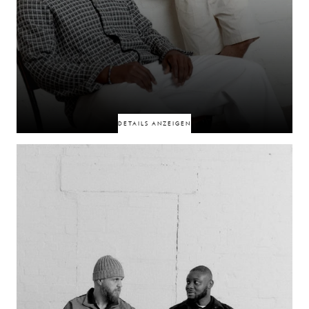
50% RABATT
50% RABATT
DETAILS ANZEIGEN
Verbunden durch das Internet und gemeinsame Leidenschaften vereint
diese Freundschaft Menschen unterschiedlicher Herkunft mit einem
gemeinsamen Ziel. Ihre Verbindung steht für die jüngere Generation in
Italien mittlerweile für etwas Größeres: ein Gefühl der
Zusammengehörigkeit, gemeinsame Werte und die Überzeugung, dass
Unterschiede
Menschen dennoch näherbringen können.