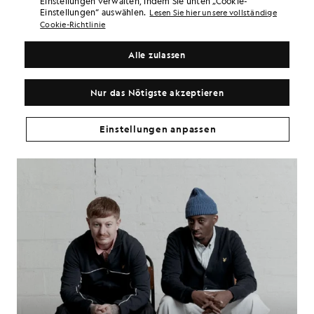
Einstellungen verwalten, indem Sie unten „Cookie-
Datums, entstanden durch gemeinsame Kreise, gemeinsame Städte
Einstellungen“ auswählen.
Lesen Sie hier unsere vollständige
und jene Art von ungezwungener Chemie, die keiner großen
Cookie-Richtlinie
Erklärung bedarf.
Alle zulassen
ENTDECKEN SIE DIE
KOLLEKTION
Nur das Nötigste akzeptieren
Einstellungen anpassen