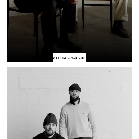
50% RABATT
50% RABATT
DETAILS ANZEIGEN
Verbunden durch Klang, ein gemeinsames Ziel und ein klares Gefühl der
Zugehörigkeit repräsentiert dieses Duo Dublin durch seine Musik. Ihre
Verbindung wurzelt in ihrer Herkunft, ihren Überzeugungen und der
Kultur, die sie nach wie vor prägt. Eine gemeinsame Stadt, auf
unterschiedliche Weise zum Ausdruck gebracht.