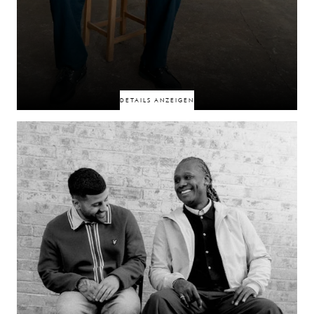
DETAILS ANZEIGEN
Adebayo Akinfenwa und Karel Prince, die durch gegenseitigen Respekt
verbunden sind, sind der Beweis dafür, dass nicht jede starke Beziehung
reibungslos beginnt. Was mit einem Fehlstart begann, entwickelte sich zu
etwas Tieferem, das auf Vertrauen, Verständnis und einer gemeinsamen
Wertschätzung dessen, was jeder einbringt, aufbaut. Manchmal
entstehen die stärksten Bindungen gerade nach den schwierigsten
Anfängen.