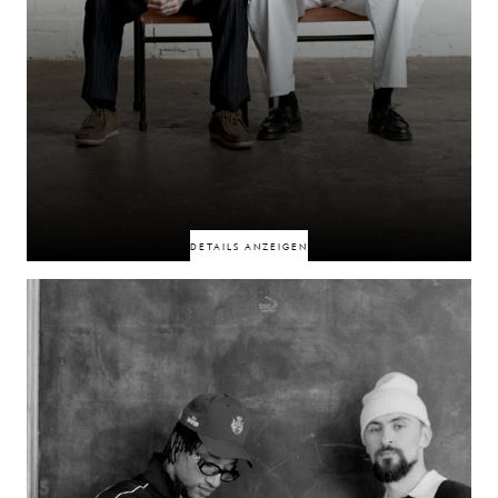
50% RABATT
50% RABATT
DETAILS ANZEIGEN
Joseph Charm und Tom Nestor, die durch ihre Liebe zur Komödie und eine
gemeinsame Weltanschauung verbunden sind, verkörpern eine neue
Verbindung, die durch Humor entstanden ist. Ihr Zusammenspiel ist
geprägt von Persönlichkeit, perfektem Timing und jener natürlichen
Chemie, die entsteht, wenn man Menschen zum Lachen bringt und
dadurch Gemeinsamkeiten entdeckt.