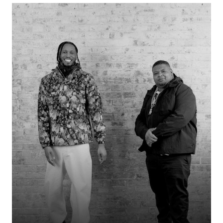
Verbunden durch den gemeinsamen Wohnort, beiderseitige
Freundschaften und eine ähnliche Lebenseinstellung, entstand diese
Verbindung auf der Grundlage echter Gemeinsamkeiten. Was sie
verbindet, ist unmittelbar spürbar: dieselbe Stadt, dieselben Kreise und
eine ähnliche Sichtweise auf die Dinge. Eine neue Verbindung, die auf
Vertrautheit, Überschneidungen und einer Chemie basiert, die für sich
selbst spricht.
50% RABATT
50% RABATT