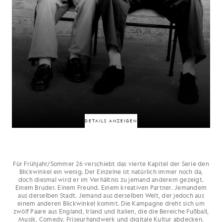
50% RABATT
50% RABATT
DETAILS ANZEIGEN
Für Frühjahr/Sommer 26 verschiebt das vierte Kapitel der Serie den
Blickwinkel ein wenig. Der Einzelne ist natürlich immer noch da,
Verbunden durch Innovation, Einfluss und ihren gemeinsamen Platz in der
doch diesmal wird er im Verhältnis zu jemand anderem gezeigt.
modernen Barbierkultur haben HD Cutz & A Star Barbers dazu
Einem Bruder. Einem Freund. Einem kreativen Partner. Jemandem
beigetragen, die Branche neu zu definieren. Jeder von ihnen hat den
aus derselben Stadt. Jemand aus derselben Welt, der jedoch aus
Bereich auf seine Weise geprägt, doch gemeinsam spiegeln sie die
Bedeutung, die Energie und das kulturelle Gewicht wider, das das
einem anderen Blickwinkel kommt. Die Kampagne dreht sich um
Barbierhandwerk heute besitzt.
zwölf Paare aus England, Irland und Italien, die die Bereiche Fußball,
Musik, Comedy, Friseurhandwerk und digitale Kultur abdecken.