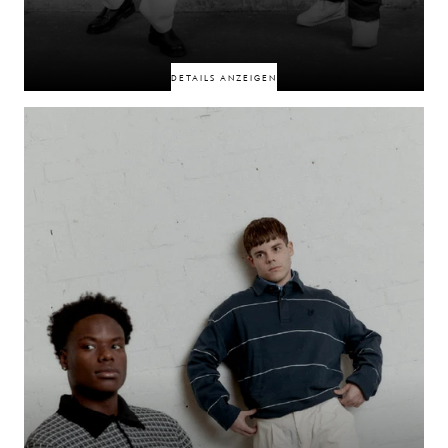
DETAILS ANZEIGEN
Verbunden durch Freundschaft, Zusammenarbeit und einen bleibenden
Einfluss auf die britische Musikszene sind sie Pioniere, die Generationen
von Fans geprägt haben. Im Jahr 2026 verschmelzen diese Welten zu
etwas Neuem und vereinen ihre gemeinsame Geschichte, ihre kreative
Energie und ihre kulturelle Reichweite in einem Projekt, das für die breite
Masse geschaffen wurde.