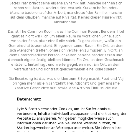
Jedes Paar bringt seine eigene Dynamik mit. Manche kennen sich
schon seit Jahren. Andere sind erst seit Kurzem befreundet.
Manche basieren auf der Arbeit, manche auf der Familie, manche
auf dem Glauben, manche auf Rivalität. Keines dieser Paare wirkt
austauschbar.
Das ist The Common Room , was The Common Room . Bei dem Titel
geht es nicht wirklich um einen Raum im wörtlichen Sinne, auch
wenn der Schauplatz eine Rolle spielt. Es geht darum, wofür ein
Gemeinschaftsraum steht. Ein gemeinsamer Raum. Ein Ort, an dem
sich Menschen treffen, ohne sich verstellen zu müssen. Ein Ort, an
dem unterschiedliche Persönlichkeiten nebeneinander sitzen und
dennoch eigenständig bleiben können. Ein Ort, an dem Geschmack
entsteht, hinterfragt und weitergegeben wird. Ein Ort, an dem
Vertrautheit und Kontrast gleichermaßen eine Rolle spielen.
Die Besetzung ist das, was die Idee zum Erfolg macht. Poet und Vuj
bringen mehr als ein Jahrzehnt Freundschaft und gemeinsame
kreative Geschichte mit, sowie jene Art von Einfluss, die die
Fußballberichterstattung einer ganzen Generation geprägt hat. Elz
The Witch und Yinka Says sprechen etwas Aktuelleres an, das aber
Datenschutz
ebenso wiedererkennbar ist: eine im realen Leben verwurzelte
Freundschaft, die sich mühelos auch im digitalen Raum bewegt. An
Lyle & Scott verwendet Cookies, um Ihr Surferlebnis zu
anderer Stelle gibt es Brüder, deren Band durch die Unterstützung
verbessern, Inhalte individuell anzupassen und die Nutzung der
unterschiedlicher Teams gestärkt wird, Rivalitäten, die für
Website zu analysieren. Wir geben möglicherweise auch
Spannung sorgen, ohne die Verbindung zu stören, und
Informationen darüber, wie Sie unsere Website nutzen, zu
Beziehungen, die zunächst etwas holprig begannen, bevor sie sich
Marketingzwecken an Werbepartner weiter. Sie können Ihre
zu etwas Festerem entwickelten. Andere Paare sind jüngeren