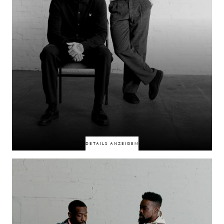
50% RABATT
50% RABATT
DETAILS ANZEIGEN
Durch den Glauben verbunden, stammen diese beiden aus ähnlichen
Branchen, bewegen sich jedoch auf unterschiedlichen Wegen. Was sie
zunächst in die Bahn des anderen brachte, war die Arbeit, doch was ihre
Verbindung festigte, war etwas Tieferes. Hinter der Oberfläche verbirgt