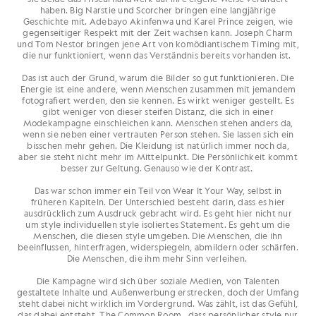
aufrechterhält.
haben. Big Narstie und Scorcher bringen eine langjährige
Geschichte mit. Adebayo Akinfenwa und Karel Prince zeigen, wie
gegenseitiger Respekt mit der Zeit wachsen kann. Joseph Charm
und Tom Nestor bringen jene Art von komödiantischem Timing mit,
die nur funktioniert, wenn das Verständnis bereits vorhanden ist.
Das ist auch der Grund, warum die Bilder so gut funktionieren. Die
Energie ist eine andere, wenn Menschen zusammen mit jemandem
fotografiert werden, den sie kennen. Es wirkt weniger gestellt. Es
gibt weniger von dieser steifen Distanz, die sich in einer
Modekampagne einschleichen kann. Menschen stehen anders da,
wenn sie neben einer vertrauten Person stehen. Sie lassen sich ein
bisschen mehr gehen. Die Kleidung ist natürlich immer noch da,
aber sie steht nicht mehr im Mittelpunkt. Die Persönlichkeit kommt
besser zur Geltung. Genauso wie der Kontrast.
Das war schon immer ein Teil von Wear It Your Way, selbst in
früheren Kapiteln. Der Unterschied besteht darin, dass es hier
ausdrücklich zum Ausdruck gebracht wird. Es geht hier nicht nur
um style individuellen style isoliertes Statement. Es geht um die
Menschen, die diesen style umgeben. Die Menschen, die ihn
beeinflussen, hinterfragen, widerspiegeln, abmildern oder schärfen.
Die Menschen, die ihm mehr Sinn verleihen.
Die Kampagne wird sich über soziale Medien, von Talenten
gestaltete Inhalte und Außenwerbung erstrecken, doch der Umfang
steht dabei nicht wirklich im Vordergrund. Was zählt, ist das Gefühl,
das dabei entsteht. The Common Room , dass persönlicher style nur