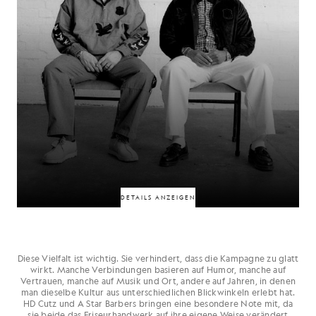
50% RABATT
DETAILS ANZEIGEN
Diese Vielfalt ist wichtig. Sie verhindert, dass die Kampagne zu glatt
wirkt. Manche Verbindungen basieren auf Humor, manche auf
Verbunden durch Freundschaft, eine gemeinsame Vergangenheit und
Vertrauen, manche auf Musik und Ort, andere auf Jahren, in denen
jahrelange Zusammenarbeit, sind diese beiden im Fußball Rivalen.
man dieselbe Kultur aus unterschiedlichen Blickwinkeln erlebt hat.
Verschiedene Teams, unterschiedliche Loyalitäten, aber dieselbe tiefe
HD Cutz und A Star Barbers bringen eine besondere Note mit, da
Verbundenheit. Ihre Beziehung ist der Beweis dafür, dass Rivalität nicht
immer Distanz schafft. Manchmal ist sie genau das, was die Verbindung
sie beide das Friseurhandwerk auf ihre eigene Weise verändert