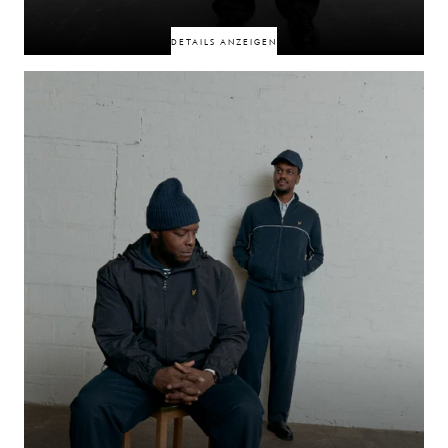
DETAILS ANZEIGEN
Verbunden durch eine Freundschaft, die im realen Leben verwurzelt ist
und in der digitalen Welt
gefestigt wurde, spiegeln Elz The Witch & Yinka Says wider, wie sich
Verbindungen heute
über beide Welten hinweg erstrecken. Was sie teilen, wirkt in jedem Raum,
den sie
einnehmen, ganz natürlich – geprägt von Vertrautheit, gemeinsamer
Energie und einer Verbindung, die sich zwischen den
Welten erstreckt.
50% RABATT