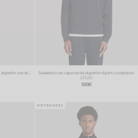
Pantalones de chándal deportivos de algodón con diseño «loopback»
Sudadera con capucha de algodón «Sports Loopback»
£75.00
NOVEDADES