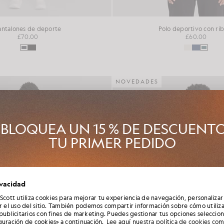
antalones de deporte
Polo deportivo con ri
£70.00
£60.00
NOVEDADES
BLOQUEA UN 15 % DE DESCUENT
TU PRIMER PEDIDO
Club Lyle & Scott y sé el primero en enterarte de los lanzamientos d
ivacidad
ada, las colaboraciones y las rebajas de temporada exclusivas para 
además de conseguir un código de bienvenida único del 15 %.
 Scott utiliza cookies para mejorar tu experiencia de navegación, personalizar
ar el uso del sitio. También podemos compartir información sobre cómo utiliza
 publicitarios con fines de marketing. Puedes gestionar tus opciones seleccio
guración de cookies» a continuación.
Lee aquí nuestra política de cookies co