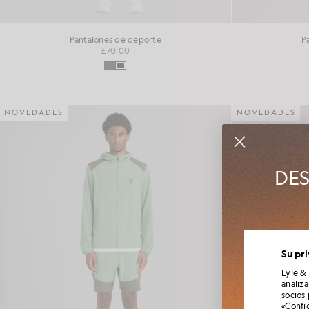
Pantalones de deporte
P
£70.00
NOVEDADES
NOVEDADES
DES
Únete al 
Su pr
tempor
Lyle &
analiz
socios
«Confi