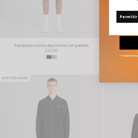
¿Algun
Permitir
Ta
Pantalones cortos deportivos con paneles
Pantalones
£45.00
*Al registrarte,
NOVEDADES
NOVEDADES