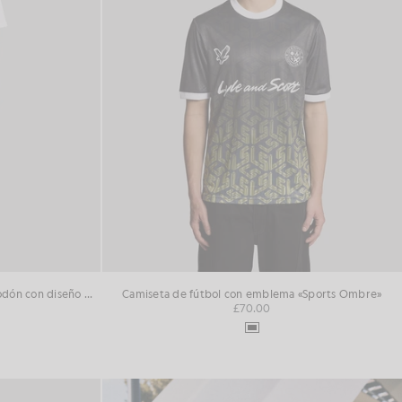
Pantalones cortos deportivos de algodón con diseño «loopback»
Camiseta de fútbol con emblema «Sports Ombre»
£70.00