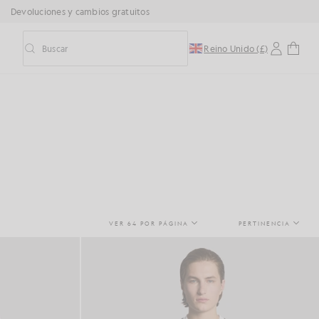
Devoluciones y cambios gratuitos
Buscar
Reino Unido (£)
Activar/desactivar la búsqueda predictiva
VER 64 POR PÁGINA
PERTINENCIA