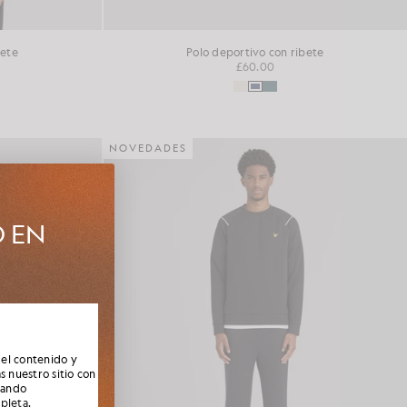
bete
Polo deportivo con ribete
£60.00
NOVEDADES
O EN
e la nueva
socios,
 el contenido y
s nuestro sitio con
nando
mpleta
.