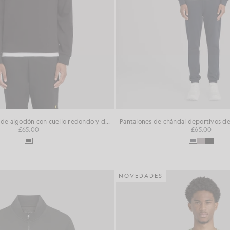
Jersey deportivo de algodón con cuello redondo y diseño «loopback»
£65.00
£65.00
NOVEDADES