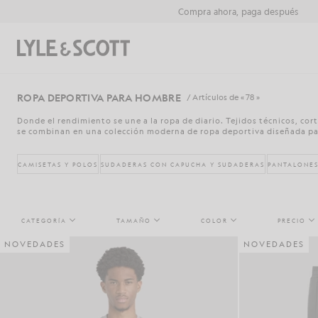
Saltar al contenido principal
Información de accesibilidad
Compra ahora, paga después
Buscar
ROPA DEPORTIVA PARA HOMBRE
/ Artículos de « 78 »
Donde el rendimiento se une a la ropa de diario. Tejidos técnicos, co
se combinan en una colección moderna de ropa deportiva diseñada par
CAMISETAS Y POLOS
SUDADERAS CON CAPUCHA Y SUDADERAS
PANTALONES
CATEGORÍA
TAMAÑO
COLOR
PRECIO
NOVEDADES
NOVEDADES