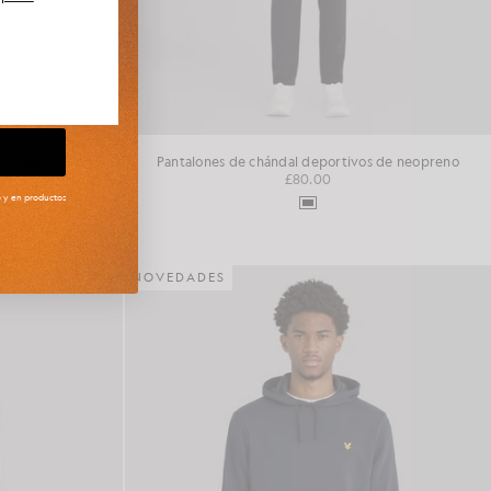
n cuello redondo
Pantalones de chándal deportivos de neopreno
£80.00
to y en productos
NOVEDADES