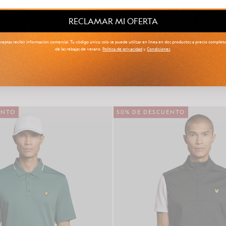
RECLAMAR MI OFERTA
 aceptas recibir información comercial. Tu código único solo se puede utilizar en línea en dos productos a precio comple
de las rebajas de verano.
Política de privacidad
y
Condiciones
.
olo técnico con ribete
Chaqueta ligera y com
OLECCIÓN HARRY HALL
COLECCIÓN HARRY HA
£65.00
£120.00
ENTO
50% DE DESCUENTO