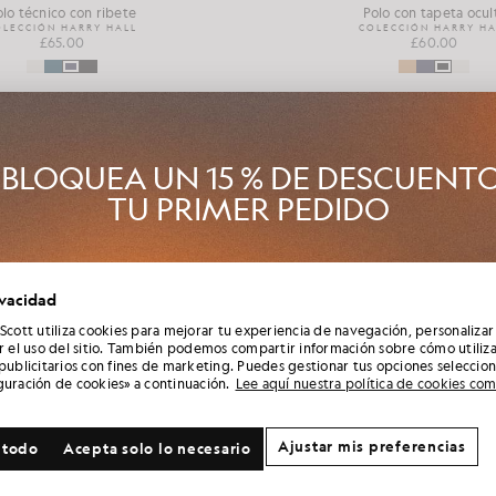
olo técnico con ribete
Polo con tapeta ocul
OLECCIÓN HARRY HALL
COLECCIÓN HARRY HA
£65.00
£60.00
BLOQUEA UN 15 % DE DESCUENT
TU PRIMER PEDIDO
Club Lyle & Scott y sé el primero en enterarte de los lanzamientos d
ivacidad
ada, las colaboraciones y las rebajas de temporada exclusivas para 
además de conseguir un código de bienvenida único del 15 %.
 Scott utiliza cookies para mejorar tu experiencia de navegación, personalizar
ar el uso del sitio. También podemos compartir información sobre cómo utiliza
 publicitarios con fines de marketing. Puedes gestionar tus opciones seleccio
guración de cookies» a continuación.
Lee aquí nuestra política de cookies co
a preferencia adicional en cuanto a la comunicación?
Ajustar mis preferencias
 todo
Acepta solo lo necesario
llas grandes
Ropa infantil
Golf