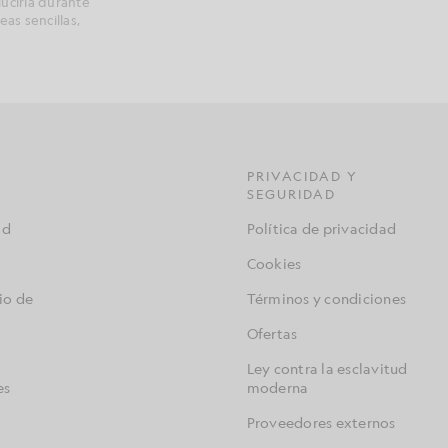
lucirla durante
as sencillas,
PRIVACIDAD Y
SEGURIDAD
ad
Política de privacidad
Cookies
io de
Términos y condiciones
Ofertas
Ley contra la esclavitud
es
moderna
Proveedores externos