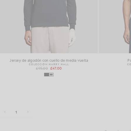
Jersey de algodón con cuello de media vuelta
P
COLECCIÓN HARRY HALL
C
£95.00
£47.00
1