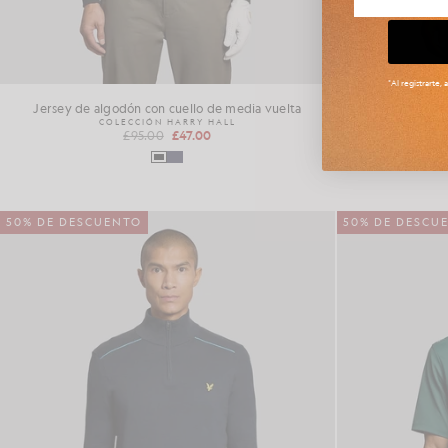
*Al registrarte,
Jersey de algodón con cuello de media vuelta
P
COLECCIÓN HARRY HALL
C
£95.00
£47.00
50% DE DESCUENTO
50% DE DESCU