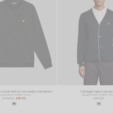
 cortavientos con media cremallera
Cárdigan ligero de pu
OLECCIÓN HARRY HALL
COLECCIÓN HARRY HA
£110.00
£55.00
£90.00