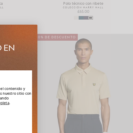
ta
Polo técnico con ribete
LL
COLECCIÓN HARRY HALL
£65.00
50% DE DESCUENTO
O EN
e la nueva
socios,
 el contenido y
s nuestro sitio con
nando
mpleta
.