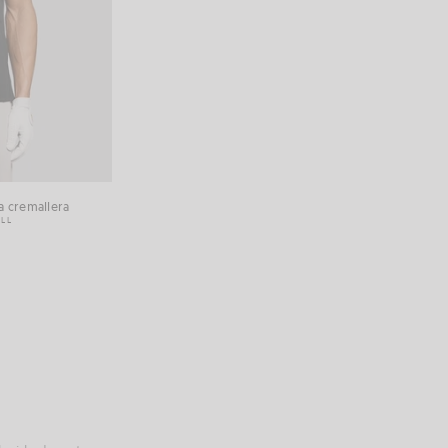
a cremallera
LL