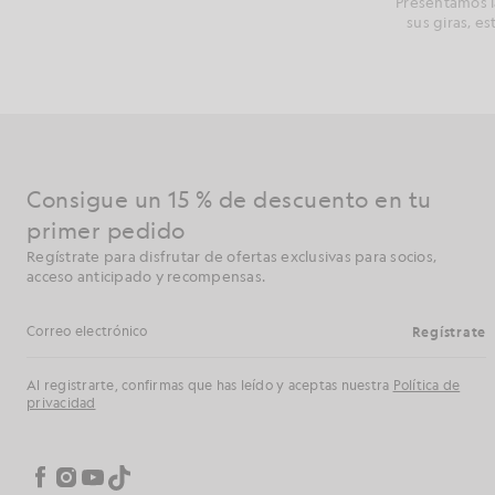
Presentamos la
sus giras, e
Consigue un 15 % de descuento en tu
primer pedido
Regístrate para disfrutar de ofertas exclusivas para socios,
acceso anticipado y recompensas.
Regístrate
Dirección de correo electrónico
Al registrarte, confirmas que has leído y aceptas nuestra
Política de
privacidad
Preferencias de cookies
Facebook
Instagram
YouTube
TikTok