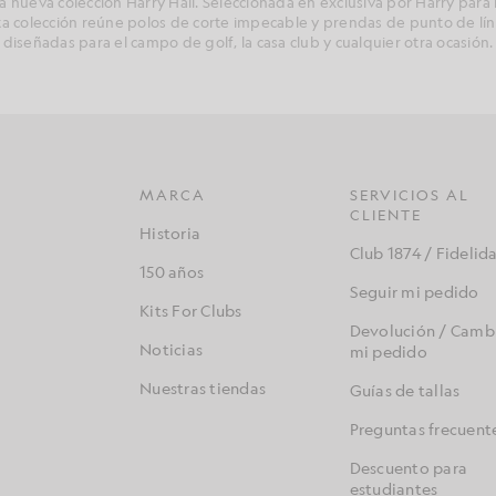
 nueva colección Harry Hall. Seleccionada en exclusiva por Harry para 
sta colección reúne polos de corte impecable y prendas de punto de líne
diseñadas para el campo de golf, la casa club y cualquier otra ocasión.
MARCA
SERVICIOS AL
CLIENTE
Historia
Club 1874 / Fidelid
150 años
Seguir mi pedido
Kits For Clubs
Devolución / Camb
Noticias
mi pedido
Nuestras tiendas
Guías de tallas
Preguntas frecuent
Descuento para
estudiantes