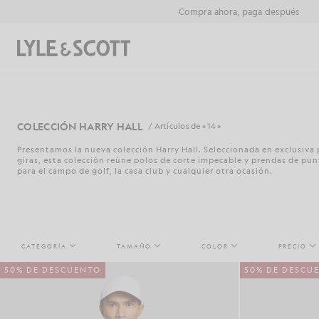
Saltar al contenido principal
Información de accesibilidad
Compra ahora, paga después
Buscar
COLECCIÓN HARRY HALL
/ Artículos de « 14 »
Presentamos la nueva colección Harry Hall. Seleccionada en exclusiva 
giras, esta colección reúne polos de corte impecable y prendas de punt
para el campo de golf, la casa club y cualquier otra ocasión.
CATEGORÍA
TAMAÑO
COLOR
PRECIO
50% DE DESCUENTO
50% DE DESCU