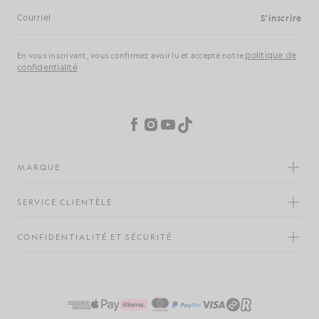
S'inscrire
Adresse e-mail
politique de
En vous inscrivant, vous confirmez avoir lu et accepté notre
confidentialité
Préférences en matière de cookies
Facebook
Instagram
YouTube
TikTok
MARQUE
SERVICE CLIENTÈLE
CONFIDENTIALITÉ ET SÉCURITÉ