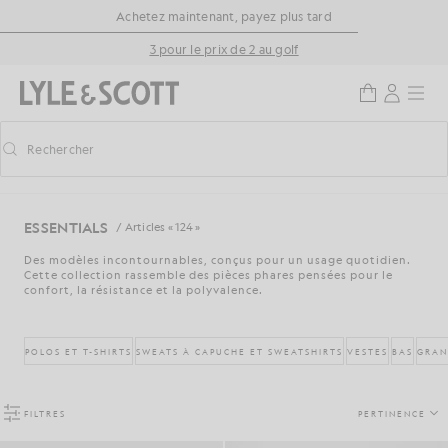
Aller directement au contenu principal
Informations sur l'accessibilité
Achetez maintenant, payez plus tard
3 pour le prix de 2 au golf
Rechercher
Rechercher
Activer/désactiver la recherche prédictive
ESSENTIALS
/ Articles « 124 »
Des modèles incontournables, conçus pour un usage quotidien.
Cette collection rassemble des pièces phares pensées pour le
confort, la résistance et la polyvalence.
POLOS ET T-SHIRTS
SWEATS À CAPUCHE ET SWEATSHIRTS
VESTES
BAS
GRAN
FILTRES
PERTINENCE