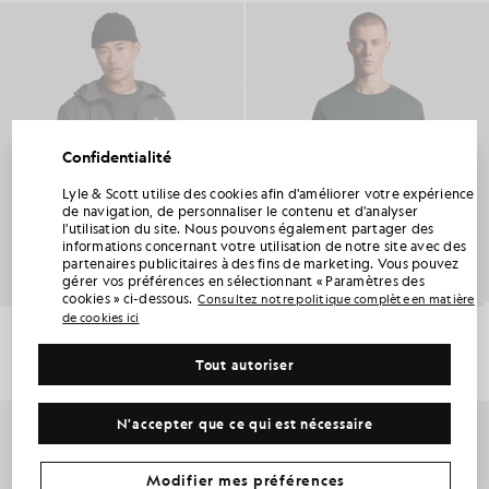
Confidentialité
Lyle & Scott utilise des cookies afin d'améliorer votre expérience
BÉNÉFICIEZ DE 15 % DE RÉDUCTION SUR
de navigation, de personnaliser le contenu et d'analyser
VOTRE PREMIÈRE COMMANDE
l'utilisation du site. Nous pouvons également partager des
informations concernant votre utilisation de notre site avec des
Rejoignez le Club Lyle & Scott et soyez parmi les premiers à découvrir les nouveautés
partenaires publicitaires à des fins de marketing. Vous pouvez
de la saison, les collaborations et les soldes saisonniers réservés aux membres, ainsi
gérer vos préférences en sélectionnant « Paramètres des
qu’un code de bienvenue exclusif vous offrant 15 % de réduction.
cookies » ci-dessous.
Consultez notre politique complète en matière
de cookies ici
Veste à capuche imperméable
T-shirt à col rond en coton
£95.00
£31.00
Avez-vous d'autres préférences en matière de communication ?
Tout autoriser
+5
+26
Grandes tailles
Vêtements pour enfants
Golf
PROFITER DE MON OFFRE
N'accepter que ce qui est nécessaire
*En vous inscrivant, vous acceptez de recevoir des informations commerciales. Votre code unique ne peut être utilisé en ligne que pour deux articles
au prix plein et deux articles de la promotion d'été.
Politique de confidentialité
&
Conditions
.
Modifier mes préférences