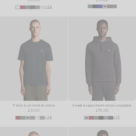
+26
T-shirt à col rond en coton
Sweat à capuche en coton Loopback
£31.00
£70.00
+26
+17