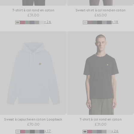
T-shirt à col rond en coton
Sweat-shirt à col rond en coton
£31.00
£65.00
+26
+18
Sweat à capuche en coton Loopback
T-shirt à col rond en coton
£70.00
£31.00
+17
+26