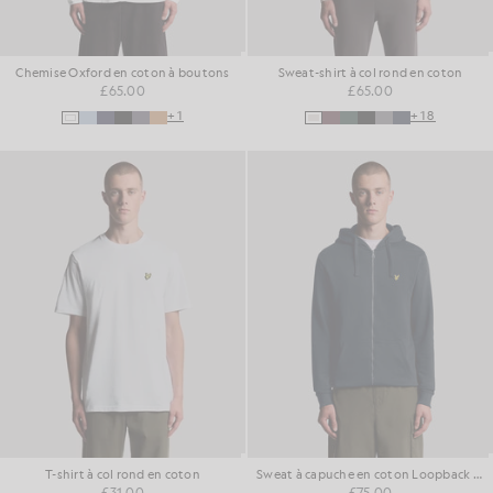
Chemise Oxford en coton à boutons
Sweat-shirt à col rond en coton
£65.00
£65.00
+1
+18
T-shirt à col rond en coton
Sweat à capuche en coton Loopback avec fermeture éclair intégrale
£31.00
£75.00