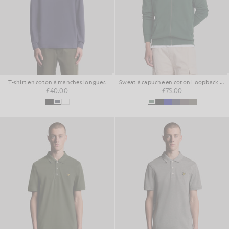
T-shirt en coton à manches longues
Sweat à capuche en coton Loopback avec fermeture éclair intégrale
£40.00
£75.00