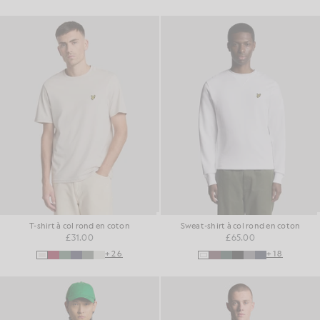
T-shirt à col rond en coton
Sweat-shirt à col rond en coton
£31.00
£65.00
+26
+18