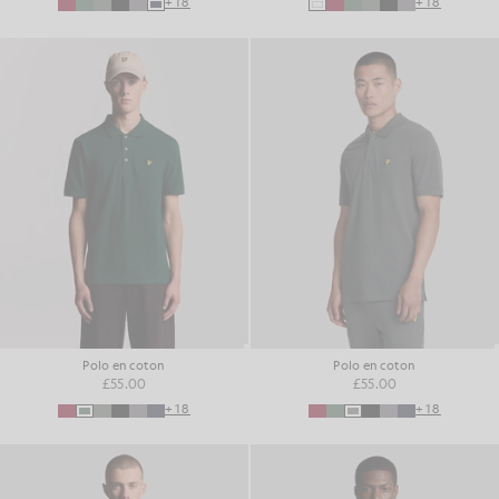
+18
+18
Polo en coton
Polo en coton
£55.00
£55.00
+18
+18