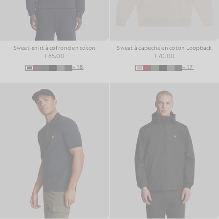
Sweat-shirt à col rond en coton
Sweat à capuche en coton Loopback
£65.00
£70.00
+18
+17