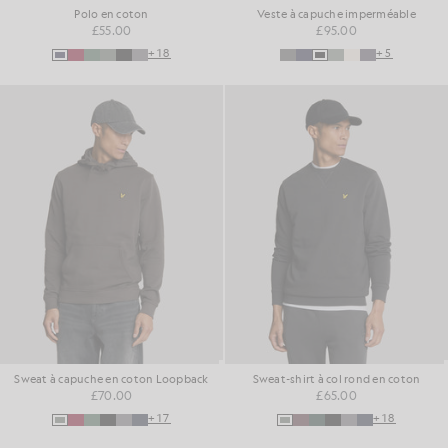
Polo en coton
Veste à capuche imperméable
£55.00
£95.00
+18
+5
Sweat à capuche en coton Loopback
Sweat-shirt à col rond en coton
£70.00
£65.00
+17
+18