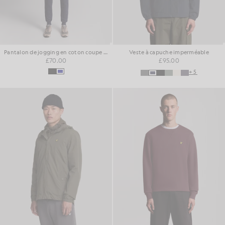
Pantalon de jogging en coton coupe ajustée
Veste à capuche imperméable
£70.00
£95.00
+5