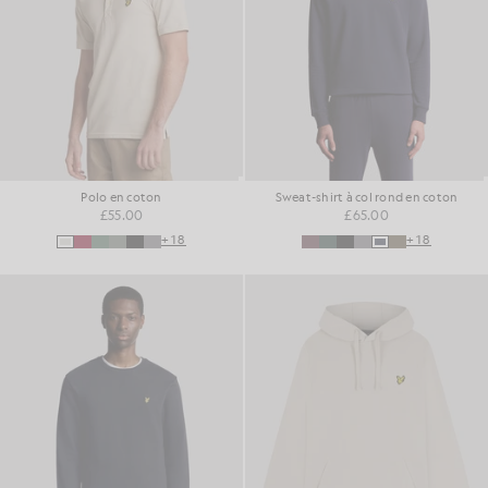
Polo en coton
Sweat-shirt à col rond en coton
£55.00
£65.00
+18
+18