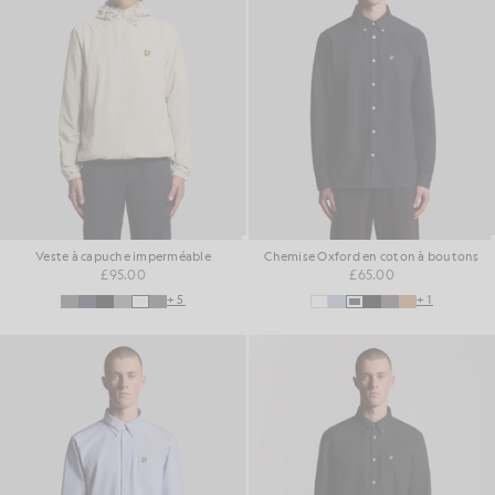
Veste à capuche imperméable
Chemise Oxford en coton à boutons
£95.00
£65.00
+5
+1