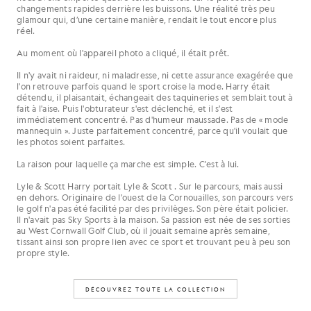
changements rapides derrière les buissons. Une réalité très peu
glamour qui, d’une certaine manière, rendait le tout encore plus
réel.
Au moment où l'appareil photo a cliqué, il était prêt.
Il n'y avait ni raideur, ni maladresse, ni cette assurance exagérée que
l'on retrouve parfois quand le sport croise la mode. Harry était
détendu, il plaisantait, échangeait des taquineries et semblait tout à
fait à l'aise. Puis l'obturateur s'est déclenché, et il s'est
immédiatement concentré. Pas d'humeur maussade. Pas de « mode
mannequin ». Juste parfaitement concentré, parce qu'il voulait que
les photos soient parfaites.
La raison pour laquelle ça marche est simple. C'est à lui.
Lyle & Scott Harry portait Lyle & Scott . Sur le parcours, mais aussi
en dehors. Originaire de l'ouest de la Cornouailles, son parcours vers
le golf n'a pas été facilité par des privilèges. Son père était policier.
Il n'avait pas Sky Sports à la maison. Sa passion est née de ses sorties
au West Cornwall Golf Club, où il jouait semaine après semaine,
tissant ainsi son propre lien avec ce sport et trouvant peu à peu son
propre style.
DÉCOUVREZ TOUTE LA COLLECTION