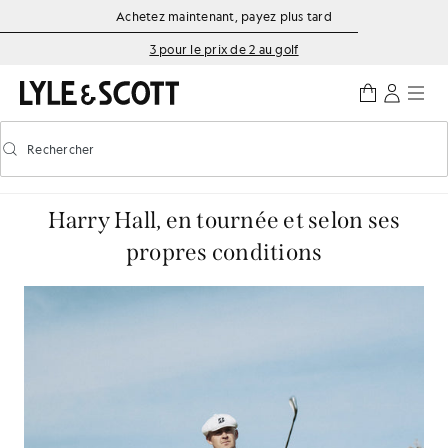
Aller directement au contenu principal
Informations sur l'accessibilité
Achetez maintenant, payez plus tard
3 pour le prix de 2 au golf
Rechercher
Rechercher
Activer/désactiver la recherche prédictive
Harry Hall, en tournée et selon ses
propres conditions