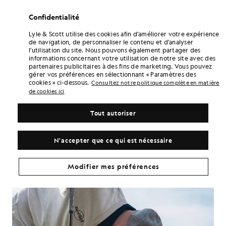
vraiment ce qu’il cherche à faire avec son look.
Confidentialité
Il a parlé de Jim Barnes. « Long Jim ». Quadruple vainqueur de
tournois majeurs britanniques. Mesurant 1,93 m, comme Harry, et
Lyle & Scott utilise des cookies afin d'améliorer votre expérience
fidèle au West Cornwall Golf Club. Il a parlé de son grand-père, qu’il
de navigation, de personnaliser le contenu et d'analyser
adorait. De la fierté qu’il tire de ses origines, et des raisons pour
l'utilisation du site. Nous pouvons également partager des
lesquelles il est attiré par les tricots et une silhouette plus épurée et
informations concernant votre utilisation de notre site avec des
mieux pensée. Il y a un petit côté Peaky Blinders là-dedans, c’est sûr,
partenaires publicitaires à des fins de marketing. Vous pouvez
mais ce n’est pas un déguisement. C’est un clin d’œil à l’héritage du
gérer vos préférences en sélectionnant « Paramètres des
golf, et à l’idée qu’on peut avoir une allure soignée sans ressembler
cookies » ci-dessous.
Consultez notre politique complète en matière
à tout le monde.
de cookies ici
C'est là aussi que l'aspect communautaire entre en jeu.
Tout autoriser
L'histoire d'Harry trouve ses racines dans le golf local, dans les clubs
et chez les gens qui font de ce sport ce qu'il est bien avant que les
caméras ne s'y intéressent. Il reste attaché à cet aspect du jeu, et il
N'accepter que ce qui est nécessaire
tient vraiment à rendre la pareille et à soutenir la pratique amateur.
Cela correspond tout à fait à notre vision du golf. Il ne s'agit pas
seulement des grandes scènes, mais aussi des clubs et des
Modifier mes préférences
communautés de tous les jours qui font vivre ce sport.