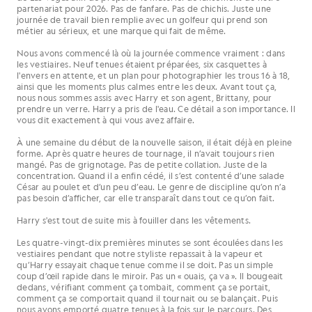
partenariat pour 2026. Pas de fanfare. Pas de chichis. Juste une
journée de travail bien remplie avec un golfeur qui prend son
métier au sérieux, et une marque qui fait de même.
Nous avons commencé là où la journée commence vraiment : dans
les vestiaires. Neuf tenues étaient préparées, six casquettes à
l'envers en attente, et un plan pour photographier les trous 16 à 18,
ainsi que les moments plus calmes entre les deux. Avant tout ça,
nous nous sommes assis avec Harry et son agent, Brittany, pour
prendre un verre. Harry a pris de l'eau. Ce détail a son importance. Il
vous dit exactement à qui vous avez affaire.
À une semaine du début de la nouvelle saison, il était déjà en pleine
forme. Après quatre heures de tournage, il n’avait toujours rien
mangé. Pas de grignotage. Pas de petite collation. Juste de la
concentration. Quand il a enfin cédé, il s’est contenté d’une salade
César au poulet et d’un peu d’eau. Le genre de discipline qu’on n’a
pas besoin d’afficher, car elle transparaît dans tout ce qu’on fait.
Harry s'est tout de suite mis à fouiller dans les vêtements.
Les quatre-vingt-dix premières minutes se sont écoulées dans les
vestiaires pendant que notre styliste repassait à la vapeur et
qu’Harry essayait chaque tenue comme il se doit. Pas un simple
coup d’œil rapide dans le miroir. Pas un « ouais, ça va ». Il bougeait
dedans, vérifiant comment ça tombait, comment ça se portait,
comment ça se comportait quand il tournait ou se balançait. Puis
nous avons emporté quatre tenues à la fois sur le parcours. Des