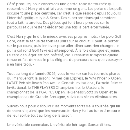
Côté produits, nous concevons une garde-robe de tournée qui
ressemble à Harry et qui lui va comme un gant. Les polos et les pulls
occupent une place centrale, car c’est là que réside depuis toujours
l’identité golfique Lyle & Scott. Des superpositions qui semblent
tout à fait naturelles. Des pièces qui font leurs preuves sur le
parcours et qui restent élégantes une fois la partie terminée.
C'est Harry qui le dit le mieux, avec ses propres mots. « Le polo Golf
Core, c'est sa tenue de tous les jours sur le circuit. Il peut le porter
sur le parcours, puis l'enlever pour aller dîner sans rien changer. Le
pull à col rond Golf 1874 est intemporel. À la fois classique et jeune.
Le cardigan léger est son préféré, car il rehausse n'importe quelle
tenue et fait de vous le plus élégant du parcours sans que vous ayez
à en faire trop. »
Tout au long de l'année 2026, vous le verrez sur les tournois phares
qui marqueront la saison : l'American Express, le WM Phoenix Open,
l'AT&T Pebble Beach Pro-Am, le Genesis Invitational, l'Arnold Palmer
Invitational, le THE PLAYERS Championship, le Masters, le
championnat de la PGA, l'US Open, le Genesis Scottish Open et le
championnat de Grande-Bretagne, suivis des séries éliminatoires.
Suivez-nous pour découvrir les moments forts de la tournée qui lui
donnent vie, ainsi que les nouveautés Harry Hall au fur et à mesure
de leur sortie tout au long de la saison.
Une véritable connexion. Un véritable héritage. Sans artifices.