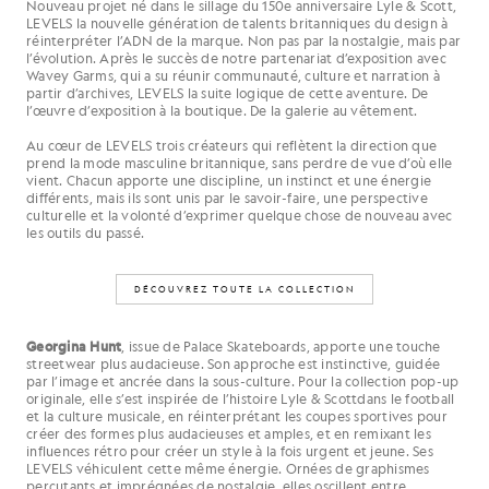
Nouveau projet né dans le sillage du 150e anniversaire Lyle & Scott,
LEVELS la nouvelle génération de talents britanniques du design à
réinterpréter l’ADN de la marque. Non pas par la nostalgie, mais par
l’évolution. Après le succès de notre partenariat d’exposition avec
Wavey Garms, qui a su réunir communauté, culture et narration à
partir d’archives, LEVELS la suite logique de cette aventure. De
l’œuvre d’exposition à la boutique. De la galerie au vêtement.
Au cœur de LEVELS trois créateurs qui reflètent la direction que
prend la mode masculine britannique, sans perdre de vue d’où elle
vient. Chacun apporte une discipline, un instinct et une énergie
différents, mais ils sont unis par le savoir-faire, une perspective
culturelle et la volonté d’exprimer quelque chose de nouveau avec
les outils du passé.
DÉCOUVREZ TOUTE LA COLLECTION
Georgina Hunt
, issue de Palace Skateboards, apporte une touche
streetwear plus audacieuse. Son approche est instinctive, guidée
par l’image et ancrée dans la sous-culture. Pour la collection pop-up
originale, elle s’est inspirée de l’histoire Lyle & Scottdans le football
et la culture musicale, en réinterprétant les coupes sportives pour
créer des formes plus audacieuses et amples, et en remixant les
influences rétro pour créer un style à la fois urgent et jeune. Ses
LEVELS véhiculent cette même énergie. Ornées de graphismes
percutants et imprégnées de nostalgie, elles oscillent entre