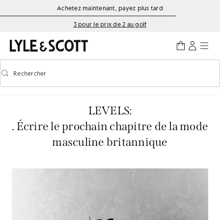
Aller directement au contenu principal
Informations sur l'accessibilité
Achetez maintenant, payez plus tard
3 pour le prix de 2 au golf
Rechercher
Rechercher
Activer/désactiver la recherche prédictive
LEVELS:
. Écrire le prochain chapitre de la mode
masculine britannique