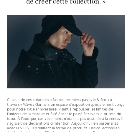
de créer cette collection. »
Chacun de ces créateurs a fait ses premiers pas Lyle & Scott à
travers « Wavey Garms », un espace d’exposition spécialement conçu
pour notre 150e anniversaire, visant à repousser les limites de
l’univers de la marque et à célébrer le passé à travers le prisme du
futur. À l’époque, ces vêtements n’étaient pas destinés à la vente. Il
s’agissait de déclarations d’intention. Aujourd’hui, en partenariat
avec LEVELS, ils prennent la forme de produits. Des collections en