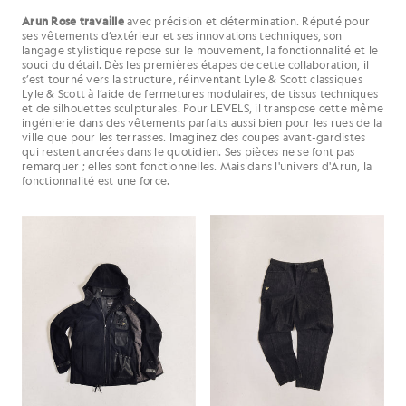
Arun Rose travaille
avec précision et détermination. Réputé pour
ses vêtements d’extérieur et ses innovations techniques, son
langage stylistique repose sur le mouvement, la fonctionnalité et le
souci du détail. Dès les premières étapes de cette collaboration, il
s’est tourné vers la structure, réinventant Lyle & Scott classiques
Lyle & Scott à l’aide de fermetures modulaires, de tissus techniques
et de silhouettes sculpturales. Pour LEVELS, il transpose cette même
ingénierie dans des vêtements parfaits aussi bien pour les rues de la
ville que pour les terrasses. Imaginez des coupes avant-gardistes
qui restent ancrées dans le quotidien. Ses pièces ne se font pas
remarquer ; elles sont fonctionnelles. Mais dans l'univers d'Arun, la
fonctionnalité est une force.