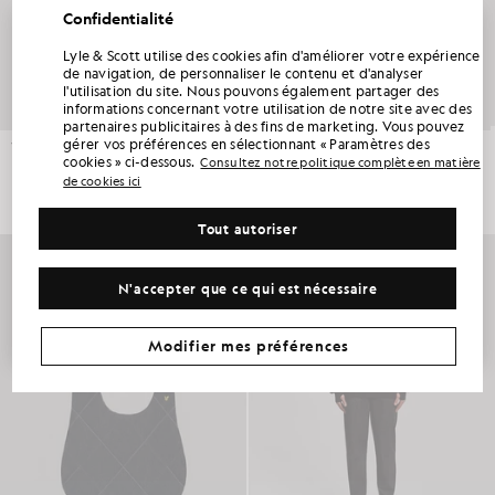
Confidentialité
Lyle & Scott utilise des cookies afin d'améliorer votre expérience
BÉNÉFICIEZ DE 15 % DE RÉDUCTION SUR
de navigation, de personnaliser le contenu et d'analyser
VOTRE PREMIÈRE COMMANDE
l'utilisation du site. Nous pouvons également partager des
informations concernant votre utilisation de notre site avec des
Rejoignez le Club Lyle & Scott et soyez parmi les premiers à découvrir les nouveautés
partenaires publicitaires à des fins de marketing. Vous pouvez
de la saison, les collaborations et les soldes saisonniers réservés aux membres, ainsi
gérer vos préférences en sélectionnant « Paramètres des
qu’un code de bienvenue exclusif vous offrant 15 % de réduction.
Veste de sport en tricot à motif argyle
Sweat à capuche zippé « Contrast Check »
cookies » ci-dessous.
Consultez notre politique complète en matière
LYLE & SCOTT GEORGINA HUNT
LYLE & SCOTT ESME MARSH
£105.00
£130.00
de cookies ici
Avez-vous d'autres préférences en matière de communication ?
Tout autoriser
Grandes tailles
Vêtements pour enfants
Golf
PROFITER DE MON OFFRE
N'accepter que ce qui est nécessaire
*En vous inscrivant, vous acceptez de recevoir des informations commerciales. Votre code unique ne peut être utilisé en ligne que pour deux articles
au prix plein et deux articles de la promotion d'été.
Politique de confidentialité
&
Conditions
.
Modifier mes préférences