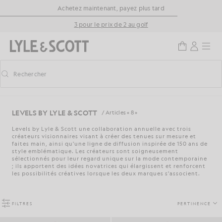
Aller directement au contenu principal
Informations sur l'accessibilité
Achetez maintenant, payez plus tard
3 pour le prix de 2 au golf
Rechercher
Rechercher
Activer/désactiver la recherche prédictive
LEVELS BY LYLE & SCOTT
/ Articles « 8 »
Levels by Lyle & Scott une collaboration annuelle avec trois
créateurs visionnaires visant à créer des tenues sur mesure et
faites main, ainsi qu'une ligne de diffusion inspirée de 150 ans de
style emblématique. Les créateurs sont soigneusement
sélectionnés pour leur regard unique sur la mode contemporaine
; ils apportent des idées novatrices qui élargissent et renforcent
les possibilités créatives lorsque les deux marques s'associent.
FILTRES
PERTINENCE