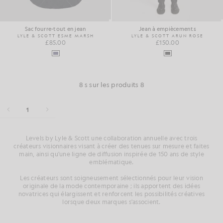
Sac fourre-tout en jean
Jean à empiècements
LYLE & SCOTT ESME MARSH
LYLE & SCOTT ARUN ROSE
£85.00
£150.00
8 s sur les produits 8
1
Levels by Lyle & Scott une collaboration annuelle avec trois
créateurs visionnaires visant à créer des tenues sur mesure et faites
main, ainsi qu'une ligne de diffusion inspirée de 150 ans de style
emblématique.
Les créateurs sont soigneusement sélectionnés pour leur vision
originale de la mode contemporaine ; ils apportent des idées
novatrices qui élargissent et renforcent les possibilités créatives
lorsque deux marques s'associent.