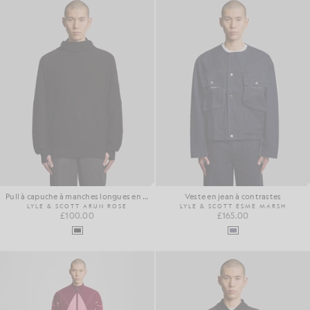
Pull à capuche à manches longues en tricot
Veste en jean à contrastes
LYLE & SCOTT ARUN ROSE
LYLE & SCOTT ESME MARSH
£100.00
£165.00