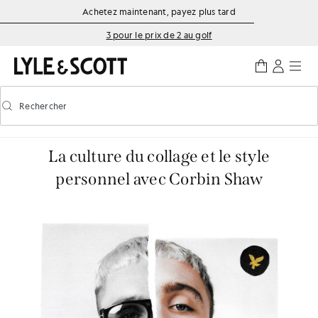
Aller directement au contenu principal
Informations sur l'accessibilité
Achetez maintenant, payez plus tard
3 pour le prix de 2 au golf
Rechercher
Rechercher
Activer/désactiver la recherche prédictive
La culture du collage et le style
personnel avec Corbin Shaw