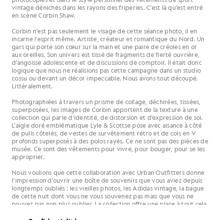
vintage dénichés dans les rayons des friperies. C’est là qu’est entré
en scène Corbin Shaw.
Corbin n’est pas seulement le visage de cette séance photo, il en
incarne l’esprit même. Artiste, créateur et romantique du Nord. Un
gars qui porte son cœur sur la main et une paire de créoles en or
aux oreilles. Son univers est tissé de fragments de fierté ouvrière,
d’angoisse adolescente et de discussions de comptoir. Il était donc
logique que nous ne réalisions pas cette campagne dans un studio
cossu ou devant un décor impeccable. Nous avons tout découpé.
Littéralement.
Photographiées à travers un prisme de collage, déchirées, tissées,
superposées, les images de Corbin apportent de la texture à une
collection qui parle d’identité, de distorsion et d’expression de soi.
L’aigle doré emblématique Lyle & Scottse pose avec aisance à côté
de pulls côtelés, de vestes de survêtement rétro et de cols en V
profonds superposés à des polos rayés. Ce ne sont pas des pièces de
musée. Ce sont des vêtements pour vivre, pour bouger, pour se les
approprier.
Nous voulions que cette collaboration avec Urban Outfitters donne
l’impression d’ouvrir une boîte de souvenirs que vous aviez depuis
longtemps oubliés : les vieilles photos, les Adidas vintage, la bague
de cette nuit dont vous ne vous souvenez pas mais que vous ne
pouvez pas non plus oublier. La collection offre une place à tout cela.
Elle mêle style universitaire et ladcore. Preppy mais délibérément
décontracté. Comme un uniforme scolaire usé et réinventé selon