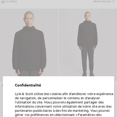
FILTRES
PERTINENCE
Confidentialité
Pull à capuche à manches longues en tricot
Jean à empiècements
LYLE & SCOTT ARUN ROSE
LYLE & SCOTT ARUN ROSE
£100.00
£150.00
Lyle & Scott utilise des cookies afin d'améliorer votre expérience
BÉNÉFICIEZ DE 15 % DE RÉDUCTION SUR
de navigation, de personnaliser le contenu et d'analyser
VOTRE PREMIÈRE COMMANDE
l'utilisation du site. Nous pouvons également partager des
informations concernant votre utilisation de notre site avec des
Rejoignez le Club Lyle & Scott et soyez parmi les premiers à découvrir les nouveautés
partenaires publicitaires à des fins de marketing. Vous pouvez
de la saison, les collaborations et les soldes saisonniers réservés aux membres, ainsi
2 s sur les produits 2
gérer vos préférences en sélectionnant « Paramètres des
qu’un code de bienvenue exclusif vous offrant 15 % de réduction.