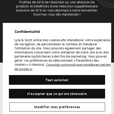
Profitez de 40 % de réduction sur une sélection de
produits et bénéficiez d'une réduction supplémentaire
exclusive de 10 % en vous abonnant à notre newsletter.
Inscrivez-vous dès maintenant !
*En vous inscrivant, vous acceptez de recevoir des informations marketing. En
soumettant ce formulaire et en vous inscrivant aux SMS, vous acceptez de
Confidentialité
recevoir des SMS marketing (par exemple, des promotions, des rappels de panier)
de la part de Lyle & Scott numéro fourni, y compris des messages envoyés par un
système d'appel automatisé. Ce consentement n'est pas une condition d'achat.
Lyle & Scott utilise des cookies afin d'améliorer votre expérience
Des frais de SMS et de données peuvent s'appliquer. La fréquence des messages
peut varier. Vous pouvez vous désabonner à tout moment en répondant STOP ou
de navigation, de personnaliser le contenu et d'analyser
en cliquant sur le lien de désabonnement (le cas échéant). Politique de
l'utilisation du site. Nous pouvons également partager des
confidentialité et conditions générales.
informations concernant votre utilisation de notre site avec des
partenaires publicitaires à des fins de marketing. Vous pouvez
gérer vos préférences en sélectionnant « Paramètres des
cookies » ci-dessous.
Consultez notre politique complète en matière
de cookies ici
Bénéficiez de 15 % de réduction sur votre
Tout autoriser
première commande
Inscrivez-vous pour bénéficier d'offres réservées aux
membres, d'un accès en avant-première et de récompenses.
N'accepter que ce qui est nécessaire
S'inscrire
Adresse e-mail
Modifier mes préférences