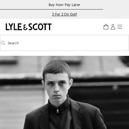
Skip to main content
Accessibility information
Buy Now Pay Later
3 For 2 On Golf
Search
Search
Toggle predictive search