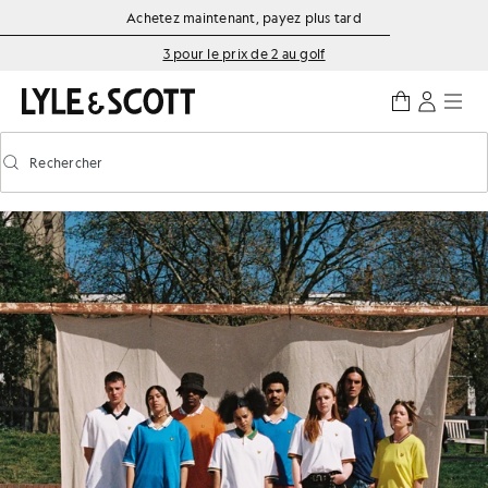
Aller directement au contenu principal
Informations sur l'accessibilité
Achetez maintenant, payez plus tard
3 pour le prix de 2 au golf
Rechercher
Rechercher
Activer/désactiver la recherche prédictive