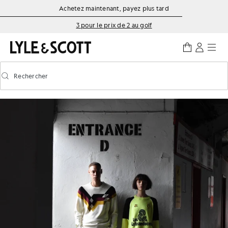
Aller directement au contenu principal
Informations sur l'accessibilité
Achetez maintenant, payez plus tard
3 pour le prix de 2 au golf
Rechercher
Rechercher
Activer/désactiver la recherche prédictive