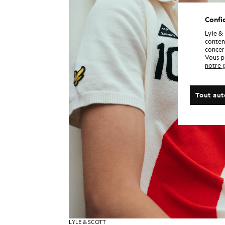
Confid
Lyle &
conten
concern
Vous p
notre 
Tout aut
LYLE & SCOTT