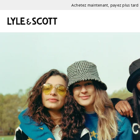
Aller directement au contenu principal
Informations sur l'accessibilité
Achetez maintenant, payez plus tard
Rechercher