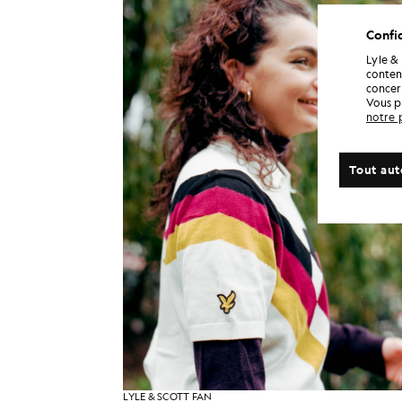
Confid
Lyle &
conten
concern
Vous p
notre 
Tout aut
LYLE & SCOTT FAN