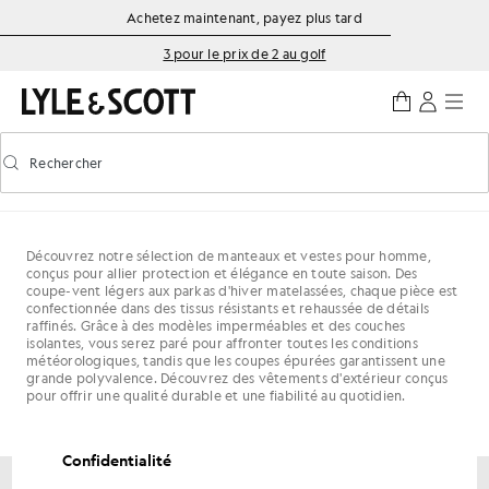
Aller directement au contenu principal
Informations sur l'accessibilité
Achetez maintenant, payez plus tard
3 pour le prix de 2 au golf
Rechercher
Rechercher
Activer/désactiver la recherche prédictive
Découvrez notre sélection de manteaux et vestes pour homme,
conçus pour allier protection et élégance en toute saison. Des
coupe-vent légers aux parkas d'hiver matelassées, chaque pièce est
confectionnée dans des tissus résistants et rehaussée de détails
raffinés. Grâce à des modèles imperméables et des couches
isolantes, vous serez paré pour affronter toutes les conditions
météorologiques, tandis que les coupes épurées garantissent une
grande polyvalence. Découvrez des vêtements d'extérieur conçus
pour offrir une qualité durable et une fiabilité au quotidien.
Confidentialité