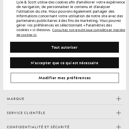
Lyle & Scott utilise des cookies afin d'améliorer votre expérience
Bénéficiez de 15 % de réduction sur votre
de navigation, de personnaliser le contenu et d'analyser
l'utilisation du site. Nous pouvons également partager des
première commande
informations concernant votre utilisation de notre site avec des
Inscrivez-vous pour bénéficier d'offres réservées aux
partenaires publicitaires à des fins de marketing. Vous pouvez
membres, d'un accès en avant-première et de récompenses.
gérer vos préférences en sélectionnant « Paramètres des
cookies » ci-dessous.
Consultez notre politique complète en matière
de cookies ici
S'inscrire
Adresse e-mail
Tout autoriser
politique de
En vous inscrivant, vous confirmez avoir lu et accepté notre
confidentialité
N'accepter que ce qui est nécessaire
Préférences en matière de cookies
Modifier mes préférences
Facebook
Instagram
YouTube
TikTok
MARQUE
SERVICE CLIENTÈLE
CONFIDENTIALITÉ ET SÉCURITÉ