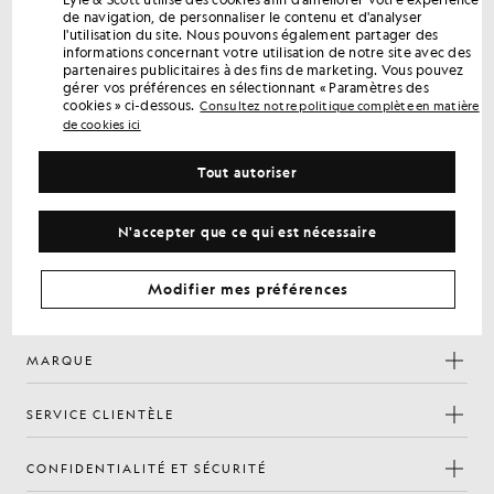
Bénéficiez de 15 % de réduction sur votre
de navigation, de personnaliser le contenu et d'analyser
première commande
l'utilisation du site. Nous pouvons également partager des
informations concernant votre utilisation de notre site avec des
Inscrivez-vous pour bénéficier d'offres réservées aux
partenaires publicitaires à des fins de marketing. Vous pouvez
membres, d'un accès en avant-première et de récompenses.
gérer vos préférences en sélectionnant « Paramètres des
cookies » ci-dessous.
Consultez notre politique complète en matière
de cookies ici
S'inscrire
Adresse e-mail
Tout autoriser
politique de
En vous inscrivant, vous confirmez avoir lu et accepté notre
confidentialité
N'accepter que ce qui est nécessaire
Préférences en matière de cookies
Modifier mes préférences
Facebook
Instagram
YouTube
TikTok
MARQUE
SERVICE CLIENTÈLE
CONFIDENTIALITÉ ET SÉCURITÉ