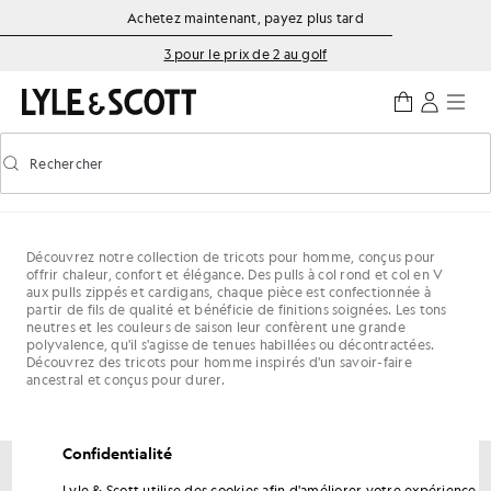
Aller directement au contenu principal
Informations sur l'accessibilité
Achetez maintenant, payez plus tard
3 pour le prix de 2 au golf
Rechercher
Rechercher
Activer/désactiver la recherche prédictive
Découvrez notre collection de tricots pour homme, conçus pour
offrir chaleur, confort et élégance. Des pulls à col rond et col en V
aux pulls zippés et cardigans, chaque pièce est confectionnée à
partir de fils de qualité et bénéficie de finitions soignées. Les tons
neutres et les couleurs de saison leur confèrent une grande
polyvalence, qu'il s'agisse de tenues habillées ou décontractées.
Découvrez des tricots pour homme inspirés d'un savoir-faire
ancestral et conçus pour durer.
Confidentialité
Lyle & Scott utilise des cookies afin d'améliorer votre expérience