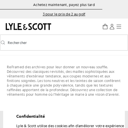
Aller directement au contenu principal
Informations sur l'accessibilité
Achetez maintenant, payez plus tard
3 pour le prix de 2 au golf
Rechercher
Rechercher
Activer/désactiver la recherche prédictive
ReFramed des archives pour leur donner un nouveau souffle.
Découvrez des classiques revisités, des mailles sophistiquées aux
vêtements d'extérieur tendance, aux coupes modernes et aux
finitions soignées. Les tons neutres et les teintes de saison confèrent
à chaque pièce une grande polyvalence, tandis que les textures
raffinées apportent de la profondeur. Découvrez une collection de
vêtements pour homme où l'héritage se marie à une vision d'avenir.
Confidentialité
Bénéficiez de 15 % de réduction sur votre
Lyle & Scott utilise des cookies afin d'améliorer votre expérience