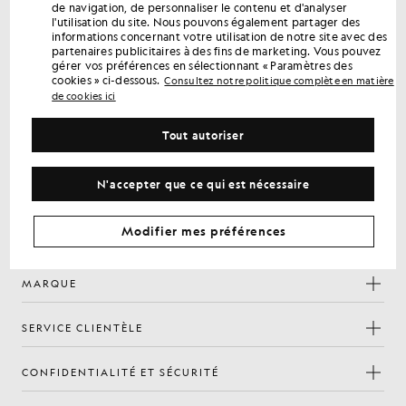
de navigation, de personnaliser le contenu et d'analyser
première commande
l'utilisation du site. Nous pouvons également partager des
Inscrivez-vous pour bénéficier d'offres réservées aux
informations concernant votre utilisation de notre site avec des
membres, d'un accès en avant-première et de récompenses.
partenaires publicitaires à des fins de marketing. Vous pouvez
gérer vos préférences en sélectionnant « Paramètres des
cookies » ci-dessous.
Consultez notre politique complète en matière
S'inscrire
de cookies ici
Adresse e-mail
Tout autoriser
politique de
En vous inscrivant, vous confirmez avoir lu et accepté notre
confidentialité
N'accepter que ce qui est nécessaire
Préférences en matière de cookies
Facebook
Instagram
YouTube
TikTok
Modifier mes préférences
MARQUE
SERVICE CLIENTÈLE
CONFIDENTIALITÉ ET SÉCURITÉ