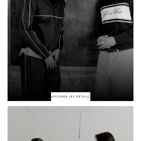
50% DE RÉDUCTION
50% DE RÉDUCTION
AFFICHER LES DÉTAILS
Liés par une amitié et une collaboration créative qui dure depuis plus de
dix ans, ils ont contribué à façonner toute une génération de fans de
football en tant que pionniers de la scène YouTube dédiée à ce sport.