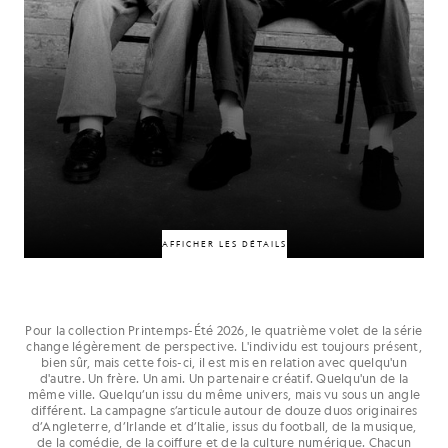
50% DE RÉDUCTION
50% DE RÉDUCTION
AFFICHER LES DÉTAILS
Pour la collection Printemps-Été 2026, le quatrième volet de la série
change légèrement de perspective. L'individu est toujours présent,
Liés par l'innovation, leur influence et leur place commune dans la culture
bien sûr, mais cette fois-ci, il est mis en relation avec quelqu'un
moderne du barbier, HD Cutz et A Star Barbers ont contribué à redéfinir le
d'autre. Un frère. Un ami. Un partenaire créatif. Quelqu'un de la
secteur. Chacun a transformé cet univers à sa manière, mais ensemble, ils
même ville. Quelqu’un issu du même univers, mais vu sous un angle
incarnent l'ampleur, l'énergie et le poids culturel que revêt aujourd'hui le
différent. La campagne s’articule autour de douze duos originaires
métier de barbier.
d’Angleterre, d’Irlande et d’Italie, issus du football, de la musique,
de la comédie, de la coiffure et de la culture numérique. Chacun