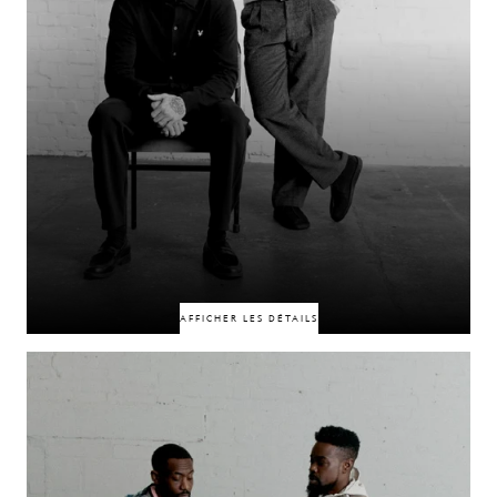
50% DE RÉDUCTION
50% DE RÉDUCTION
AFFICHER LES DÉTAILS
Liés par la foi, ces deux-là évoluent dans des secteurs similaires, mais
suivent des chemins différents. C’est le travail qui les a d’abord amenés à
se côtoyer, mais c’est quelque chose de plus profond qui a scellé leur lien.
Au-delà des apparences, leur amitié repose sur des convictions communes,