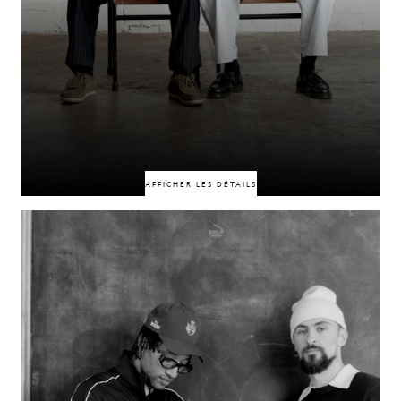
50% DE RÉDUCTION
50% DE RÉDUCTION
AFFICHER LES DÉTAILS
Liés par la comédie et une vision commune du monde, Joseph Charm et
Tom Nestor incarnent une nouvelle complicité née de l’humour. Leur duo
se caractérise par leur personnalité, leur sens du timing et cette alchimie
naturelle qui naît lorsqu’on fait rire les gens et qu’on trouve ainsi un
terrain d’entente.