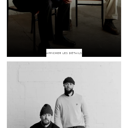
50% DE RÉDUCTION
50% DE RÉDUCTION
AFFICHER LES DÉTAILS
Liés par la musique, une vision commune et un profond attachement à
leur ville, ce duo incarne Dublin à travers sa musique. Leur lien trouve ses
racines dans leurs origines, leurs valeurs et la culture qui continue de les
façonner. Une ville commune, exprimée de différentes manières.