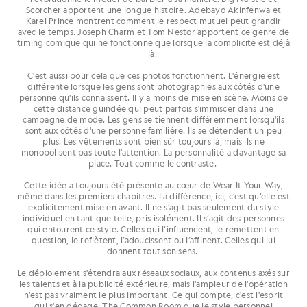
Scorcher apportent une longue histoire. Adebayo Akinfenwa et
Karel Prince montrent comment le respect mutuel peut grandir
avec le temps. Joseph Charm et Tom Nestor apportent ce genre de
timing comique qui ne fonctionne que lorsque la complicité est déjà
là.
C'est aussi pour cela que ces photos fonctionnent. L'énergie est
différente lorsque les gens sont photographiés aux côtés d'une
personne qu'ils connaissent. Il y a moins de mise en scène. Moins de
cette distance guindée qui peut parfois s'immiscer dans une
campagne de mode. Les gens se tiennent différemment lorsqu'ils
sont aux côtés d'une personne familière. Ils se détendent un peu
plus. Les vêtements sont bien sûr toujours là, mais ils ne
monopolisent pas toute l'attention. La personnalité a davantage sa
place. Tout comme le contraste.
Cette idée a toujours été présente au cœur de Wear It Your Way,
même dans les premiers chapitres. La différence, ici, c’est qu’elle est
explicitement mise en avant. Il ne s’agit pas seulement du style
individuel en tant que telle, pris isolément. Il s’agit des personnes
qui entourent ce style. Celles qui l’influencent, le remettent en
question, le reflètent, l’adoucissent ou l’affinent. Celles qui lui
donnent tout son sens.
Le déploiement s'étendra aux réseaux sociaux, aux contenus axés sur
les talents et à la publicité extérieure, mais l'ampleur de l'opération
n'est pas vraiment le plus important. Ce qui compte, c'est l'esprit
qui s'en dégage. The Common Room que le style personnel