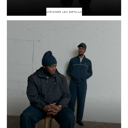
AFFICHER LES DÉTAILS
Liées par une amitié née dans la vie réelle et renforcée dans
le monde numérique, Elz The Witch & Yinka Says illustrent la manière dont
les liens
s’étendent désormais à ces deux univers. Ce qu’elles partagent semble
naturel dans tous les espaces qu’elles
occupent, façonné par la complicité, une énergie commune et un lien qui
transcende
les mondes.
50% DE RÉDUCTION