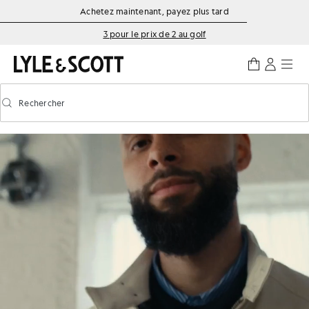
Aller directement au contenu principal
Informations sur l'accessibilité
Achetez maintenant, payez plus tard
3 pour le prix de 2 au golf
Rechercher
Rechercher
Activer/désactiver la recherche prédictive