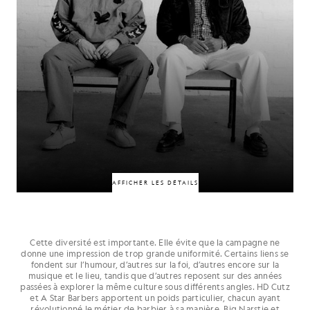
50% DE RÉDUCTION
AFFICHER LES DÉTAILS
Cette diversité est importante. Elle évite que la campagne ne
donne une impression de trop grande uniformité. Certains liens se
Liés par l'amitié, une histoire commune et des années de collaboration, ces
fondent sur l’humour, d’autres sur la foi, d’autres encore sur la
deux-là sont rivaux sur le terrain de football. Des équipes différentes, des
musique et le lieu, tandis que d’autres reposent sur des années
allégeances différentes, mais un lien profond qui les unit. Leur relation
passées à explorer la même culture sous différents angles. HD Cutz
prouve que la rivalité ne crée pas toujours de la distance. Parfois, c'est
et A Star Barbers apportent un poids particulier, chacun ayant
justement ce qui permet de maintenir ce lien vivant.
révolutionné le métier de barbier à sa manière. Big Narstie et