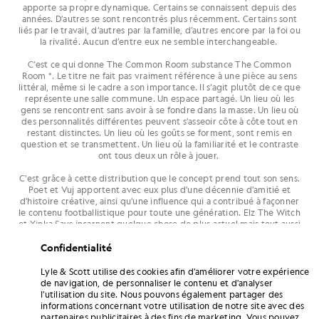
apporte sa propre dynamique. Certains se connaissent depuis des
années. D’autres se sont rencontrés plus récemment. Certains sont
liés par le travail, d’autres par la famille, d’autres encore par la foi ou
la rivalité. Aucun d’entre eux ne semble interchangeable.
C’est ce qui donne The Common Room substance The Common
Room *. Le titre ne fait pas vraiment référence à une pièce au sens
littéral, même si le cadre a son importance. Il s’agit plutôt de ce que
représente une salle commune. Un espace partagé. Un lieu où les
gens se rencontrent sans avoir à se fondre dans la masse. Un lieu où
des personnalités différentes peuvent s’asseoir côte à côte tout en
restant distinctes. Un lieu où les goûts se forment, sont remis en
question et se transmettent. Un lieu où la familiarité et le contraste
ont tous deux un rôle à jouer.
C'est grâce à cette distribution que le concept prend tout son sens.
Poet et Vuj apportent avec eux plus d'une décennie d'amitié et
d'histoire créative, ainsi qu'une influence qui a contribué à façonner
le contenu footballistique pour toute une génération. Elz The Witch
et Yinka Says incarnent quelque chose de plus actuel mais tout aussi
reconnaissable : une amitié ancrée dans la vie réelle qui s'épanouit
tout aussi naturellement dans l'espace numérique. Par ailleurs, on
Confidentialité
trouve des frères dont le lien est renforcé par le fait qu’ils
soutiennent des équipes différentes, des rivalités qui ajoutent de la
Lyle & Scott utilise des cookies afin d'améliorer votre expérience
tension sans pour autant rompre le lien, et des relations qui ont
de navigation, de personnaliser le contenu et d'analyser
commencé de manière maladroite avant de se transformer en
l'utilisation du site. Nous pouvons également partager des
quelque chose de plus solide. D’autres duos sont plus récents,
informations concernant votre utilisation de notre site avec des
forgés par des cercles d’amis communs, des villes partagées et ce
partenaires publicitaires à des fins de marketing. Vous pouvez