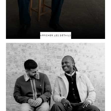
AFFICHER LES DÉTAILS
Liés par un respect mutuel, Adebayo Akinfenwa et Karel Prince sont la
preuve que toutes les relations solides ne démarrent pas sans heurts. Ce
qui a commencé du mauvais pied s'est transformé en quelque chose de
plus profond, fondé sur la confiance, la compréhension et une
appréciation commune de ce que chacun apporte. Parfois, ce sont les
débuts les plus difficiles qui mènent aux liens les plus solides.