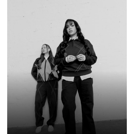
Liés d'abord par les liens du sang, puis par leur passion pour le football, ces
frères ont pris d'assaut le monde du contenu footballistique. Bien qu'ils
soutiennent des équipes différentes, leur lien dépasse largement la simple
rivalité. Le football n'a fait que renforcer cette relation, fondée sur une
histoire commune, des allégeances différentes et un lien indéfectible.