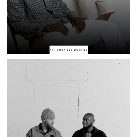
50% DE RÉDUCTION
50% DE RÉDUCTION
AFFICHER LES DÉTAILS
Liés par Internet et par des passions communes, cette amitié rassemble
des personnes d’horizons divers autour d’un véritable objectif. Leur lien
en est venu à symboliser quelque chose de plus grand pour la jeune
génération italienne : un sentiment d’appartenance, des points communs
et l’idée que la différence peut
tout de même rapprocher les gens.