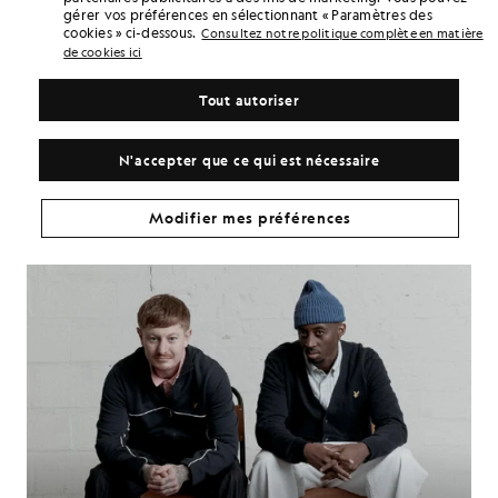
genre d’alchimie naturelle qui ne nécessite pas beaucoup
gérer vos préférences en sélectionnant « Paramètres des
d’explications.
cookies » ci-dessous.
Consultez notre politique complète en matière
de cookies ici
DÉCOUVREZ LA
Tout autoriser
COLLECTION
N'accepter que ce qui est nécessaire
Modifier mes préférences