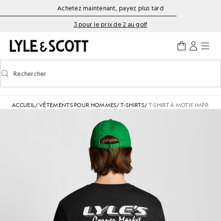
Aller directement au contenu principal
Informations sur l'accessibilité
Achetez maintenant, payez plus tard
3 pour le prix de 2 au golf
Rechercher
Rechercher
Activer/désactiver la recherche prédictive
ACCUEIL
/
VÊTEMENTS POUR HOMMES
/
T-SHIRTS
/
T-SHIRT À MOTIF IMPRIMÉ