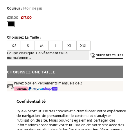
Couleur :
Noir de jais
£35.00
£17.00
Choisissez La Taille :
XS
S
M
L
XL
XXL
Coupe classique. Ce vêtement taille
GUIDE DES TAILLES
normalement.
CHOISISSEZ UNE TAILLE
Payez
5.67
en versements mensuels de 3
Livraison gratuite à partir de 70 £
Confidentialité
Livraison à domicile et points de retrait. Retours et échanges
gratuits.
Lyle & Scott utilise des cookies afin d'améliorer votre expérience
de navigation, de personnaliser le contenu et d'analyser
Gagnez le double de points ! Cumulez des
l'utilisation du site. Nous pouvons également partager des
points «
102
» grâce à cet achat.
S'INSCRIRE
informations concernant votre utilisation de notre site avec des
6 points = 1,00 £GB
partenaires publicitaires à des fins de marketing. Vous pouvez