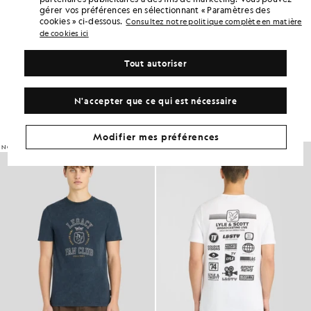
gérer vos préférences en sélectionnant « Paramètres des
DÉTAILS DU PRODUIT
cookies » ci-dessous.
Consultez notre politique complète en matière
ADAPTATION DU PRODUIT
de cookies ici
COMPOSITION ET ENTRETIEN
Tout autoriser
Adoptez ce look
N'accepter que ce qui est nécessaire
Composez une tenue complète avec des pièces raffinées, conçues
pour rehausser votre garde-robe.
Modifier mes préférences
NOUVEAUTÉS
NOUVEAUTÉS