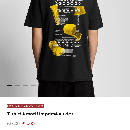
50% DE RÉDUCTION
T-shirt à motif imprimé au dos
£35.00
£17.00
£17.00