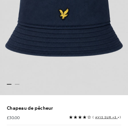
Chapeau de pêcheur
£30.00
(
AVIS SUR «5
»)
£30.00