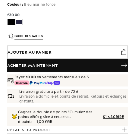
Couleur :
Bleu marine foncé
£30.00
GUIDE DES TAILLES
AJOUTER AU PANIER
ACHETER MAINTENANT
Payez
10.00
en versements mensuels de 3
Livraison gratuite à partir de 70 £
Livraison à domicile et points de retrait. Retours et échanges
gratuits.
Gagnez le double de points ! Cumulez des
points «
180
» grâce à cet achat.
S'INSCRIRE
6 points = 1,00 £GB
DÉTAILS DU PRODUIT