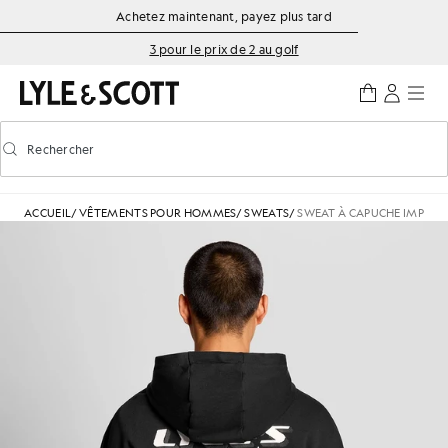
Aller directement au contenu principal
Informations sur l'accessibilité
Achetez maintenant, payez plus tard
3 pour le prix de 2 au golf
Rechercher
Rechercher
Activer/désactiver la recherche prédictive
ACCUEIL
/
VÊTEMENTS POUR HOMMES
/
SWEATS
/
SWEAT À CAPUCHE IMPRI