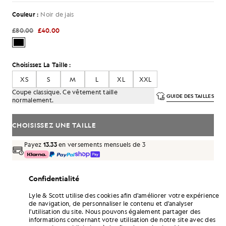
Couleur :
Noir de jais
£80.00
£40.00
Choisissez La Taille :
XS
S
M
L
XL
XXL
Coupe classique. Ce vêtement taille
GUIDE DES TAILLES
normalement.
CHOISISSEZ UNE TAILLE
Payez
13.33
en versements mensuels de 3
Livraison gratuite à partir de 70 £
Livraison à domicile et points de retrait. Retours et échanges
Confidentialité
gratuits.
Lyle & Scott utilise des cookies afin d'améliorer votre expérience
Gagnez le double de points ! Cumulez des
de navigation, de personnaliser le contenu et d'analyser
points «
240
» grâce à cet achat.
S'INSCRIRE
l'utilisation du site. Nous pouvons également partager des
6 points = 1,00 £GB
informations concernant votre utilisation de notre site avec des