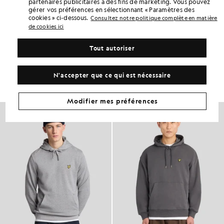
partenaires publicitaires à des fins de marketing. Vous pouvez
DÉTAILS DU PRODUIT
gérer vos préférences en sélectionnant « Paramètres des
cookies » ci-dessous.
Consultez notre politique complète en matière
ADAPTATION DU PRODUIT
de cookies ici
COMPOSITION ET ENTRETIEN
Tout autoriser
Adoptez ce look
Composez une tenue complète avec des pièces raffinées, conçues
N'accepter que ce qui est nécessaire
pour rehausser votre garde-robe.
Modifier mes préférences
NOUVEAUTÉS