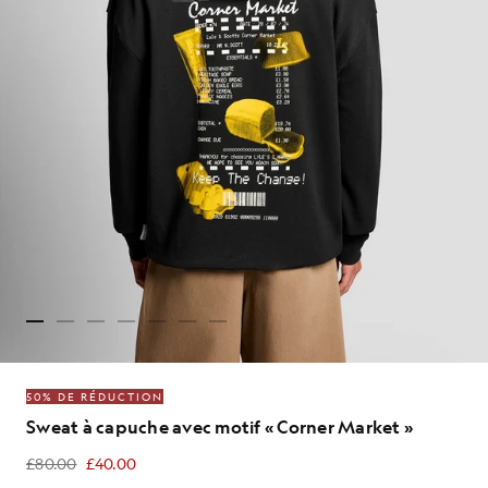
50% DE RÉDUCTION
Sweat à capuche avec motif « Corner Market »
£80.00
£40.00
£40.00